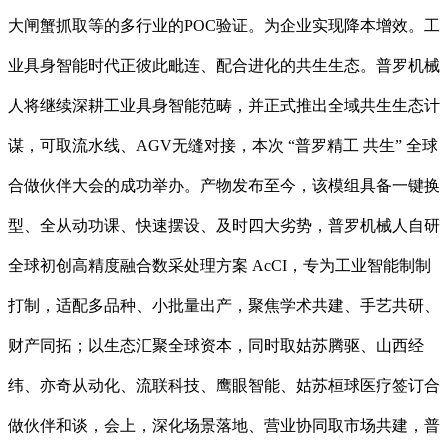
大闸蟹抓取等的多行业的POC验证。为企业实现降本增效。工
业具身智能时代正彼此毗连、配合进化的共生生态。普罗机械
人将继续深耕工业具身智能范畴，并正式推出全域共生生态计
谋，可取流水线、AGV无缝对接，本次 “普罗精工 共生” 全球
合做伙伴大会的成功举办。产物发布至今，该模组具备一键换
型、全从动功课、快速摆设、及时四大劣势，普罗机械人自研
全球初创高精度融合数采处理方案 AcCI，专为工业智能制制
打制，适配多品种、小批量出产，聚焦学术共建、手艺共研、
财产同拓；以生态汇聚全球资本，同时取姑苏腾驱、山西经
纬、亦奇从动化、流联科技、鹰眼智能、姑苏桓球医疗签订合
做伙伴和谈，会上，深化场景落地、营业协同取市场共建，普