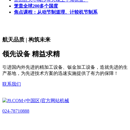
笼盖全球200多个国度
焦点课程：从动节制道理、计较机节制系
航天品质 | 构筑未来
领先设备 精益求精
引进国内外先进的精加工设备、钣金加工设备，造就先进的生
产基地，为先进技术方案的迅速实施提供了有力的保障！
联系我们
024-78710888