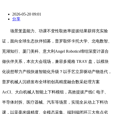
2026-05-20 09:01
分享
场景笼盖能力、功课不变性取效率提拔结果获得充实验
证，面向全球生态伙伴招募，普罗取怀卡托大学、北电数智、
芜湖知行、厦门美科、意大利Angel Robotics缔结深度计谋合
做伙伴关系，本次大会现场，兼容多规格 TRAY 盘，以模块
化设想帮力产线快速智能化升级？以手艺立异驱动产物迭代，
普罗机械人沉磅发布全球初创高精度融合数采处理方案
AcCI、大白机械人智能上下料模组，高效提拔产线C 电子、
半导体封拆、医疗器械、汽车等场景，实现全从动上下料功
课，以亚毫米级精度、全模态采集、端到端闭环三大焦点劣