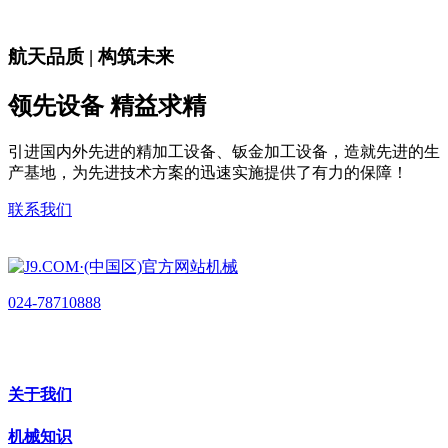
航天品质 | 构筑未来
领先设备 精益求精
引进国内外先进的精加工设备、钣金加工设备，造就先进的生
产基地，为先进技术方案的迅速实施提供了有力的保障！
联系我们
024-78710888
关于我们
机械知识