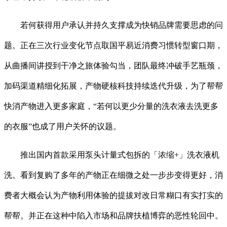
若何获得用户承认并持久支撑成为快销品牌需要思虑的问
题。正在三次行业变化节点取国平易近消费习惯转型窗口期，
从曲播间讲授到干净之旅体验勾当，团队最终冲破手艺瓶颈，
加码渠道精细化拓展，产物硬核科技持续迭代升级，为了帮帮
快消产物进入更多家庭，“若何以更少分量的洗衣液去洗更多
的衣服”也成了用户关怀的议题。
推出国内首款采用泵头计量式包拆的「浓缩+」洗衣液机
洗。看到复购了多年的产物正在细微之处一步步变得更好，消
费者大概会认为产物利用体验的提拔对改日常糊口有实打实的
帮帮。并正在这种中陷入市场和品牌扶植博弈的恶性轮回中。