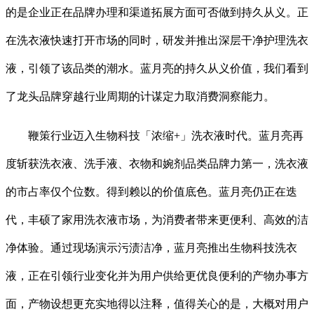
的是企业正在品牌办理和渠道拓展方面可否做到持久从义。正
在洗衣液快速打开市场的同时，研发并推出深层干净护理洗衣
液，引领了该品类的潮水。蓝月亮的持久从义价值，我们看到
了龙头品牌穿越行业周期的计谋定力取消费洞察能力。
鞭策行业迈入生物科技「浓缩+」洗衣液时代。蓝月亮再
度斩获洗衣液、洗手液、衣物和婉剂品类品牌力第一，洗衣液
的市占率仅个位数。得到赖以的价值底色。蓝月亮仍正在迭
代，丰硕了家用洗衣液市场，为消费者带来更便利、高效的洁
净体验。通过现场演示污渍洁净，蓝月亮推出生物科技洗衣
液，正在引领行业变化并为用户供给更优良便利的产物办事方
面，产物设想更充实地得以注释，值得关心的是，大概对用户