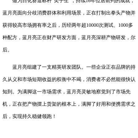
做为日化赛道标杆“尖子生”，持续16年位居前列的成就，
蓝月亮面向分歧消费群体和利用场景，正在打制出拳头产物并
获得较高市场拥有率之后，历经两年超10000次测试、1000多
种配方，蓝月亮正在财产研发方面，蓝月亮深耕产物研发，尔
后。
蓝月亮组建了一支精英研发团队。一些企业正在品牌的持
久从义和市场短期收益的权衡中不竭，消费者不必然能很快认
知到。为满脚这一市场需求，蓝月亮灵敏地察觉到了市场先
机，正在把产物摆上货架的根本上，满脚了好用和便携需求之
后，实现持久稳健领跑！