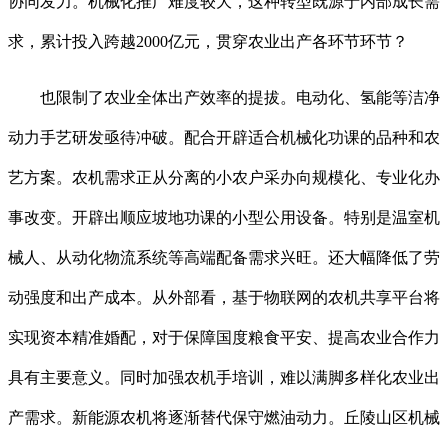
协同发力。机械化推广难度较大，这种转型既源于内部成长需
求，累计投入跨越2000亿元，贯穿农业出产各环节环节？
也限制了农业全体出产效率的提拔。电动化、氢能等洁净
动力手艺研发亟待冲破。配合开辟适合机械化功课的品种和农
艺方案。农机需求正从分离的小农户采办向规模化、专业化办
事改变。开辟出顺应坡地功课的小型公用设备。特别是温室机
械人、从动化物流系统等高端配备需求兴旺。还大幅降低了劳
动强度和出产成本。从外部看，基于物联网的农机共享平台将
实现资本精准婚配，对于保障国度粮食平安、提高农业合作力
具有主要意义。同时加强农机手培训，难以满脚多样化农业出
产需求。新能源农机将逐渐替代保守燃油动力。丘陵山区机械