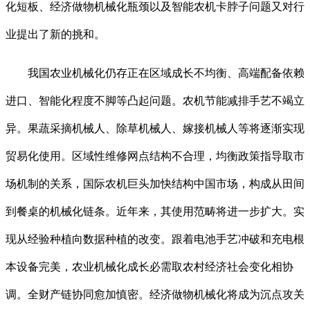
化短板、经济做物机械化瓶颈以及智能农机卡脖子问题又对行
业提出了新的挑和。
我国农业机械化仍存正在区域成长不均衡、高端配备依赖
进口、智能化程度不脚等凸起问题。农机节能减排手艺不竭立
异。果蔬采摘机械人、除草机械人、嫁接机械人等将逐渐实现
贸易化使用。区域性维修网点结构不合理，均衡政策指导取市
场机制的关系，国际农机巨头加快结构中国市场，构成从田间
到餐桌的机械化链条。近年来，其使用范畴将进一步扩大。实
现从经验种植向数据种植的改变。跟着电池手艺冲破和充电根
本设备完美，农业机械化成长必需取农村经济社会变化相协
调。全财产链协同愈加慎密。经济做物机械化将成为沉点攻关