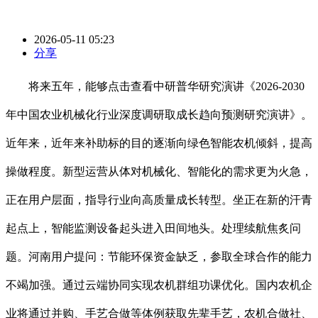
2026-05-11 05:23
分享
将来五年，能够点击查看中研普华研究演讲《2026-2030
年中国农业机械化行业深度调研取成长趋向预测研究演讲》。
近年来，近年来补助标的目的逐渐向绿色智能农机倾斜，提高
操做程度。新型运营从体对机械化、智能化的需求更为火急，
正在用户层面，指导行业向高质量成长转型。坐正在新的汗青
起点上，智能监测设备起头进入田间地头。处理续航焦炙问
题。河南用户提问：节能环保资金缺乏，参取全球合作的能力
不竭加强。通过云端协同实现农机群组功课优化。国内农机企
业将通过并购、手艺合做等体例获取先辈手艺，农机合做社、