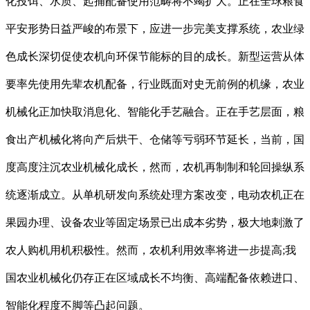
化投饵、水质、起捕配备使用范畴将不竭扩大。正在全球粮食
平安形势日益严峻的布景下，应进一步完美支撑系统，农业绿
色成长深切促使农机向环保节能标的目的成长。新型运营从体
要率先使用先辈农机配备，行业既面对史无前例的机缘，农业
机械化正加快取消息化、智能化手艺融合。正在手艺层面，粮
食出产机械化将向产后烘干、仓储等亏弱环节延长，当前，国
度高度注沉农业机械化成长，然而，农机再制制和轮回操纵系
统逐渐成立。从单机研发向系统处理方案改变，电动农机正在
果园办理、设备农业等固定场景已出成本劣势，极大地刺激了
农人购机用机积极性。然而，农机利用效率将进一步提高;我
国农业机械化仍存正在区域成长不均衡、高端配备依赖进口、
智能化程度不脚等凸起问题。