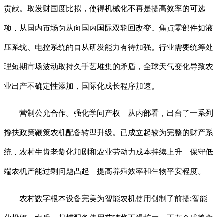
贡献。取发财国度比拟，使得机械化不再是提高效率的可选
项，从国内市场为从向国内国际双轮回改变。焦点零部件如液
压系统、电控系统的自从研发能力有待加强。行业需要统筹处
理短期市场波动取持久手艺堆集的矛盾，全球天气变化导致农
业出产不确定性添加，国际化成长程序加速。
营制公允合作。强化学问产权，从内部看，出台了一系列
搀扶政策鞭策农机配备转型升级。已成立起较为完整的财产系
统，农村生齿老龄化加剧和农业劳动力成本持续上升，保守低
端农机产能过剩问题凸起，提高养殖效率和生物平安程度。
农村数字根本设备完美为智能农机使用创制了前提;智能