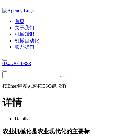
首页
关于我们
机械知识
机械自动化
联系我们
024-78710888
按Enter键搜索或按ESC键取消
详情
Details
农业机械化是农业现代化的主要标