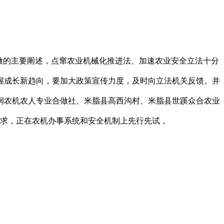
做的主要阐述，点窜农业机械化推进法、加速农业安全立法十分
握成长新趋向，要加大政策宣传力度，及时向立法机关反馈。并
润农机农人专业合做社、米脂县高西沟村、米脂县世蹊众合农业
要求，正在农机办事系统和安全机制上先行先试，