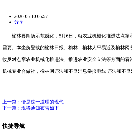
2026-05-10 05:57
分享
榆林要阐扬示范感化，5月6日，就农业机械化推进法点窜和
需要。本坐所登载的榆林日报、榆林、榆林人平易近及榆林网
收罗对点窜农业机械化推进法、推进农业安全立法等方面的看
机械专业合做社，榆林网违法和不良消息举报电线 违法和不良
上一篇：
恰是这一道理的现代
下一篇：
现将通知布告如下
快捷导航