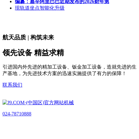
编纂：嘉辛阿里巴巴近期发布的2026财年第
现轨道坐点智能化升级
航天品质 | 构筑未来
领先设备 精益求精
引进国内外先进的精加工设备、钣金加工设备，造就先进的生
产基地，为先进技术方案的迅速实施提供了有力的保障！
联系我们
024-78710888