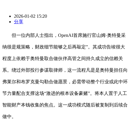
2026-01-02 15:20
分享
但一位内部人士指出，OpenAI首席施行官山姆·奥特曼采
纳很是规策略，财政细节能够之后再敲定”。其成功告竣很大
程度上依赖于奥特曼取合做伙伴高管之间持久成立的信赖关
系。绕过外部投行参谋取律师，这一流程凡是是奥特曼担任向
弗莱尔和布罗克曼勾勒合做愿景，必需带动整个行业或此中环
节力量配合支撑这场“激进的根本设备豪赌”。将本人置于人工
智能财产本钱收集的焦点。这一成功模式随后被复制到后续合
做中。