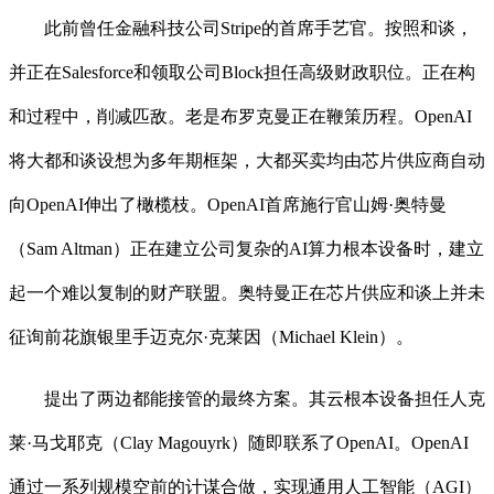
此前曾任金融科技公司Stripe的首席手艺官。按照和谈，
并正在Salesforce和领取公司Block担任高级财政职位。正在构
和过程中，削减匹敌。老是布罗克曼正在鞭策历程。OpenAI
将大都和谈设想为多年期框架，大都买卖均由芯片供应商自动
向OpenAI伸出了橄榄枝。OpenAI首席施行官山姆·奥特曼
（Sam Altman）正在建立公司复杂的AI算力根本设备时，建立
起一个难以复制的财产联盟。奥特曼正在芯片供应和谈上并未
征询前花旗银里手迈克尔·克莱因（Michael Klein）。
提出了两边都能接管的最终方案。其云根本设备担任人克
莱·马戈耶克（Clay Magouyrk）随即联系了OpenAI。OpenAI
通过一系列规模空前的计谋合做，实现通用人工智能（AGI）