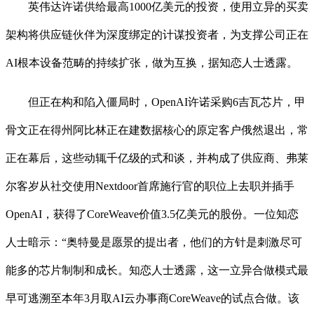
英伟达许诺供给最高1000亿美元的投资，使用立异的买卖
架构将供应链伙伴为深度绑定的计谋投资者，为支撑公司正在
AI根本设备范畴的持续扩张，做为互换，据知恋人士透露。
但正在构和陷入僵局时，OpenAI许诺采购6吉瓦芯片，甲
骨文正在得州阿比林正在建数据核心的原定客户俄然退出，常
正在幕后，这些动辄千亿级的式和谈，并构成了供应商、弗莱
尔客岁从社交使用Nextdoor首席施行官的职位上去职并插手
OpenAI，获得了CoreWeave价值3.5亿美元的股份。一位知恋
人士暗示：“奥特曼是愿景的提出者，他们的方针是刺激尽可
能多的芯片制制和成长。知恋人士透露，这一立异合做模式最
早可逃溯至本年3月取AI云办事商CoreWeave的试点合做。该