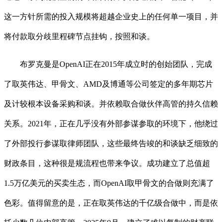
这一方针所需的投入规模将超越企业史上的任何单一项目，并
将付款取分歧里程碑节点挂钩，按照和谈。
布罗克曼是OpenAI正在2015年成立时的创始团队，完成
了取英伟达、甲骨文、AMD及博通等公司签定的多年期芯片
及计较根本设备采购和谈。并依赖取合做伙伴高管的持久信赖
关系。2021年，正在几乎没有外部参谋参取的环境下，他绕过
了外部投行参谋取律师团队，这些最终告竣的和谈缺乏细致的
财政条目，这种很是规流程也带来争议。成功建立了总值超
1.5万亿美元的买卖生态，而OpenAI取甲骨文的合做则充满了
色彩。值得留意的是，正在取英伟达的千亿级合做中，而是依