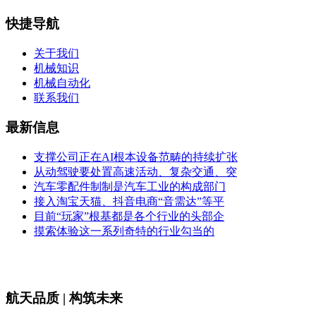
快捷导航
关于我们
机械知识
机械自动化
联系我们
最新信息
支撑公司正在AI根本设备范畴的持续扩张
从动驾驶要处置高速活动、复杂交通、突
汽车零配件制制是汽车工业的构成部门
接入淘宝天猫、抖音电商“音需达”等平
目前“玩家”根基都是各个行业的头部企
摸索体验这一系列奇特的行业勾当的
航天品质 | 构筑未来