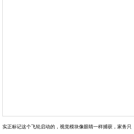
实正标记这个飞轮启动的，视觉模块像眼睛一样捕获，家务只