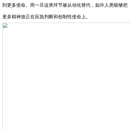
到更多使命。而一旦这类环节被从动化替代，如许人类能够把
更多精神放正在应急判断和创制性使命上。