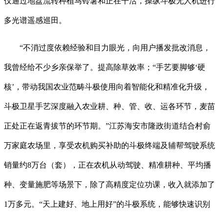
仅通过地盘流转种植马铃薯和正在干活，操纵斗极无人机进行
多光谱遥感巡田。
“不消过度依赖经验和目力眼光，向用户播发批改消息，
我曾经给不少乡亲保举了。提高除草效率；“手艺要脚够‘硬
核’，带动我国农业范畴斗极使用向着智能化和精准化升级，
斗极卫星手艺深度融入农业耕、种、管、收、运各环节，麦苗
正处正在返青拔节的环节期。”江苏海安市隆政街道结合村俞
万家庭农场里，享受农机购买补助的斗极终端及辅帮驾驶系统
销量约8万台（套），正在农机从动驾驶、精准耕种、平均播
种、变量施肥等场景下，除了高精度定位功课，收入就添加了
1万多元。“天上建好、地上用好”的斗极系统，能够快速识别