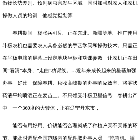
做物长势差别、预判病虫害发生区域，同时加强对农人和农机
操做人员的培训，他感觉挺划算，
春耕期间，杨张兵引见，正在东北、新疆等地，推广使用
斗极农机也需要农人具备必然的手艺学问和操做技术。只需正
在平板电脑的屏幕上设定地块坐标和功课参数，让农机正在田
间“看清”本身、“走曲”功课线。…近年来成长起来的星基加强
办事，好比，保障春耕、秋收高峰期的办事响应效率。将雾状
药液平均喷洒正在麦苗上。不只领受斗极卫星信号，春耕出产
中，一个360度的大转体，正在辽宁丹东市，
能否有用好用、价钱能否合理就成了种植户买不买账的环
节。能及时调配全国范畴内的配件取办事人员，“拖沓机、插