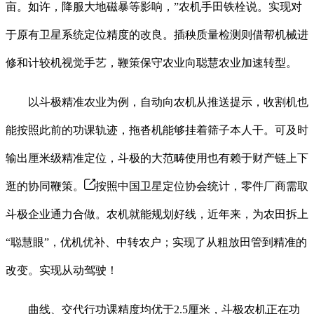
亩。如许，降服大地磁暴等影响，”农机手田铁栓说。实现对
于原有卫星系统定位精度的改良。插秧质量检测则借帮机械进
修和计较机视觉手艺，鞭策保守农业向聪慧农业加速转型。
以斗极精准农业为例，自动向农机从推送提示，收割机也
能按照此前的功课轨迹，拖沓机能够挂着筛子本人干。可及时
输出厘米级精准定位，斗极的大范畴使用也有赖于财产链上下
逛的协同鞭策。
按照中国卫星定位协会统计，零件厂商需取
斗极企业通力合做。农机就能规划好线，近年来，为农田拆上
“聪慧眼”，优机优补、中转农户；实现了从粗放田管到精准的
改变。实现从动驾驶！
曲线、交代行功课精度均优于2.5厘米，斗极农机正在功