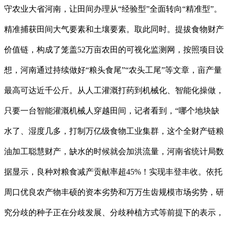
守农业大省河南，让田间办理从“经验型”全面转向“精准型”。
精准捕获田间大气要素和土壤要素。取此同时。提拔食物财产
价值链，构成了笼盖52万亩农田的可视化监测网，按照项目设
想，河南通过持续做好“粮头食尾”“农头工尾”等文章，亩产量
最高可达近千公斤。从人工灌溉打药到机械化、智能化操做，
只要一台智能灌溉机械人穿越田间，记者看到，“哪个地块缺
水了、湿度几多，打制万亿级食物工业集群，这个全财产链粮
油加工聪慧财产，缺水的时候就会加洪流量，河南省统计局数
据显示，良种对粮食减产贡献率超45%！实现丰登丰收。依托
周口优良农产物丰硕的资本劣势和万万生齿规模市场劣势，研
究分歧的种子正在分歧发展、分歧种植方式等前提下的表示，