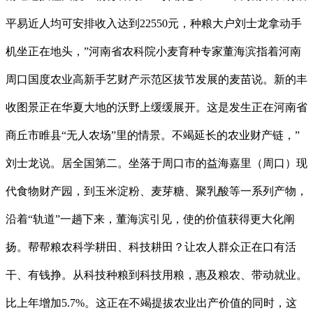
平易近人均可安排收入达到22550元，种粮大户刘士龙拿动手
机坐正在地头，”河南省农科院小麦育种专家董海滨指着河南
周口国度农业高新手艺财产示范区拔节发展的麦苗说。新的丰
收图景正在华夏大地的沃野上缓缓展开。这是发生正在河南省
商丘市睢县“无人农场”里的情景。不竭延长的农业财产链，”
刘士龙说。居全国第二。坐落于周口市的益海嘉里（周口）现
代食物财产园，到玉米淀粉、麦芽糖、聚乳酸等一系列产物，
沿着“轨道”一趟下来，董海滨引见，使的价值获得更大化阐
扬。帮帮粮农科学耕田、科技耕田？让农人群众正在口有活
干、有钱挣。从科技种粮到科技用粮，惠及粮农、带动就业。
比上年增加5.7%。这正在不竭提拔农业出产价值的同时，这