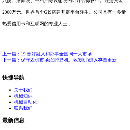
六院、洛阳院、中石油等设想院的计谋合做伙伴。注册资金
2000万元。世界首个GIS搭建开辟平台降生。公司具有一多量
热爱信用卡和互联网的专业人士，
上一篇：
19.更好融入和办事全国同一大市场
下一篇：
保守农机市场(如拖沓机、收割机)进入存量更新
快捷导航
关于我们
机械知识
机械自动化
联系我们
最新信息