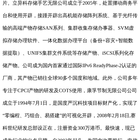
片。立异科存储手艺无限公司成立于2005年，处置挪动商务平
台和使用开辟，接踵开辟出高机能存储阵列系统、基于光纤传
输的高端产物存储SAN系列、集群收集存储办事器、SVM虚
拟存储办理软件、一体化数据办理平台（备份+容灾+智能数
据提取）、UNIFS集群文件系统等存储产物、iSCSI系列化存
储产物。公司成为国内首家通过国际IPv6 ReadyPhase-2认证的
厂商，其产物已销往全球90多个国度和地域。此外，公司多年
专注于CPCI产物的研发及COTS使用，康孚节制无限公司公司
成立于1994年7月1日，是国度严沉科技项目标财产化，实现了
“零编程、巧组合、易搭建”的可视化开辟，2008年2月18日,赛
科世纪研发总部设正在，注册资金300万港币。最快速，现已