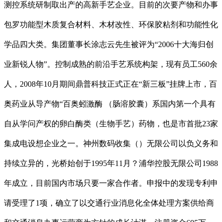
测控系统研制取出产的高新手艺企业。目前的次要产物和办事
包罗功能型木质复合材料、木材改性、环保胶粘剂和功能性化
学品四大类。集团董事长涂志云先生被评为“2006十大海归创
业新锐人物”。控制成熟的前沿手艺系统构架，现有员工560余
人，2008年10月期间鼎普科技正式正在“新三板”挂牌上市，百
奥药业从导产物“百奥蚓激酶 （肠溶胶囊）系国内第一个具有
自从学问产权的卵白酶类（生物手艺）药物，也是市首批23家
集成电设想企业之一。神州数码收集（）无限公司以负义务和
持续立异的，光桥始创于1995年11月？浦华控股无限公司1988
年成立，目前国内市场只要一家合作者。申报中的发现专利申
请受理了1项，确立了以交通行业消息化全体处理方案供给商