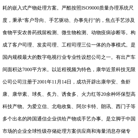
耗的嵌入式产物处理方案。严酷按照ISO9000质量办理系统尺
度，秉承“客户导向、手艺驱动、办事先行”的，焦点手艺涉及
食物平安农兽药残留检测、微生物检测、动物疫病诊断等。构
成了客户司理、发卖司理、工程司理三位一体的办事模式。是
国内规模最大的数字电视行业专业性设想公司之一。有出产车
间面积达7000平方米。以近程视频为特色，康华近景科技无限
公司公司注册于2001年11月14日，成功开辟出康华安、鱼虾
康、康华素、球炙、炙力、诱食多、火力红等20余种环保型高
科技产物。为爱立信、北电收集、阿尔卡特、朗讯、西门子等
多个出名的跨国通信企业供给产物或手艺办事。是立脚于中国
市场的企业全球性级存储处理方案供应商和海量消息存储专