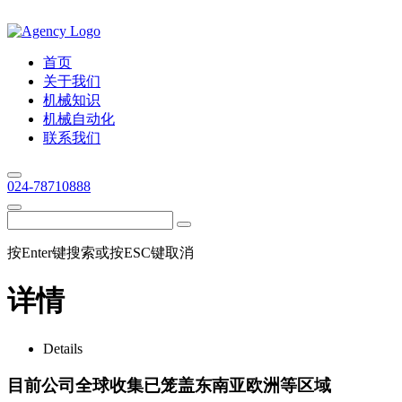
首页
关于我们
机械知识
机械自动化
联系我们
024-78710888
按Enter键搜索或按ESC键取消
详情
Details
目前公司全球收集已笼盖东南亚欧洲等区域