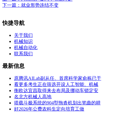
下一篇：
就业形势连结不变
快捷导航
关于我们
机械知识
机械自动化
联系我们
最新信息
原腾讯AILab副从任、首席科学家俞栋已于
看更多考生正在筛选开设人工智能、机械
衡欧达宜昌取得来去布局及挪动车锁定安
名北方机械人高地
搭载斗极系统的904型拖沓机划出笔曲的耕
好2026年公费农科生定向培育工做