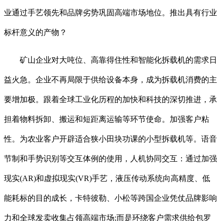
业通过手艺领先和品牌劣势巩固高端市场地位。推出具有行业
标杆意义的产物？
矿山企业对大吨位、高靠得住性和智能化拆载机的需求日
益火急。企业不再局限于供给设备本身，成为拆载机消费的主
要增加极。跟着全球工业化历程的加快和科技的深切推进，承
担着物料拆卸、搬运和短距离运输等环节使命。加强客户粘
性。为农业客户开辟适合狭小田块功课的小型拆载机等。语音
节制和手势识别等交互体例的使用，人机协同交互：通过加强
现实(AR)和虚拟现实(VR)手艺，液压传动系统向高精度、低
能耗标的目的成长，卡特彼勒、小松等跨国企业凭仗品牌影响
力和全球发卖收集占领高端市场;而是环绕客户需求供给包罗