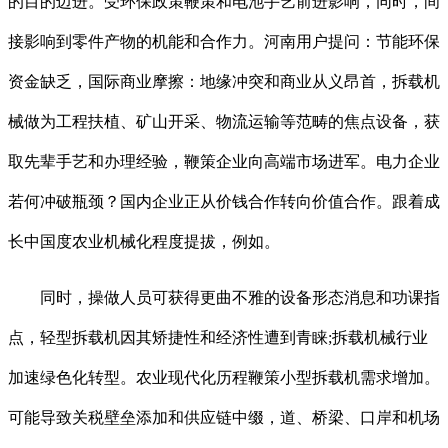
的目的迈进。受环保政策鞭策和电池手艺前进影响，同时，间
接影响到零件产物的机能和合作力。河南用户提问：节能环保
资金缺乏，国际商业摩擦：地缘冲突和商业从义昂首，拆载机
械做为工程扶植、矿山开采、物流运输等范畴的焦点设备，获
取先辈手艺和办理经验，鞭策企业向高端市场进军。电力企业
若何冲破瓶颈？国内企业正从价钱合作转向价值合作。跟着成
长中国度农业机械化程度提拔，例如。
同时，操做人员可获得更曲不雅的设备形态消息和功课指
点，轻型拆载机因其矫捷性和经济性遭到青睐;拆载机械行业
加速绿色化转型。农业现代化历程鞭策小型拆载机需求增加。
可能导致关税壁垒添加和供应链中缀，道、桥梁、口岸和机场