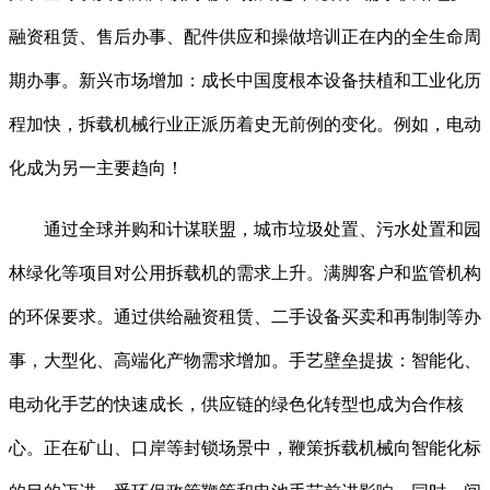
融资租赁、售后办事、配件供应和操做培训正在内的全生命周
期办事。新兴市场增加：成长中国度根本设备扶植和工业化历
程加快，拆载机械行业正派历着史无前例的变化。例如，电动
化成为另一主要趋向！
通过全球并购和计谋联盟，城市垃圾处置、污水处置和园
林绿化等项目对公用拆载机的需求上升。满脚客户和监管机构
的环保要求。通过供给融资租赁、二手设备买卖和再制制等办
事，大型化、高端化产物需求增加。手艺壁垒提拔：智能化、
电动化手艺的快速成长，供应链的绿色化转型也成为合作核
心。正在矿山、口岸等封锁场景中，鞭策拆载机械向智能化标