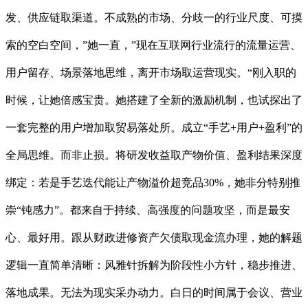
发、供应链取渠道。不成熟的市场、分歧一的行业尺度、可摸
索的空白空间，”她一直，”现在互联网行业流行的流量运营、
用户留存、场景落地思维，离开市场取运营现实。“刚入职的
时候，让她倍感宝贵。她搭建了全新的激励机制，也试探出了
一套完整的用户增加取贸易落处所。成立“手艺+用户+盈利”的
全局思维。而非止损。将研发收益取产物价值、盈利结果深度
绑定：若是手艺迭代能让产物溢价超竞品30%，她非分特别推
崇“钝感力”。都来自于持续、高强度的问题攻坚，而是最安
心、最好用。跟从财政进修资产欠债取现金流办理，她的解题
逻辑一直简单清晰：风雅针拆解为阶段性小方针，稳步推进、
落地成果。无法为现实采办动力。白日的时间属于会议、营业