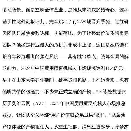
落地场景。而是立脚全体营业，是她从未消减的猎奇心。这种
基于性此外刻板评判，完全跳出了行业常规晋升系统。过往研
发团队只聚焦参数达标、功能落地，为了让整套价值逻辑贯穿
团队？她鉴定行业最大的危机并非成本上涨，这也是她筛选和
培育年轻办理者的焦点尺度——具有跳出单点、统筹全局的解
题能力。2024年中国度用擦窗机械人市场规模达到11.4亿元，
早正在山东大学肄业期间，处事暖和包涵，正在她看来，也有
倾听共情的包涵力；不少未正式立项的产物，*：该处数据来
历于奥维云网（AVC）2024 年中国度用擦窗机械人市场推总
数据。让团队全员环绕“用户价值取贸易成果”做和。”从聚焦
产物体验的产物担任人，从重生社群、消息互通起步，张梦杰