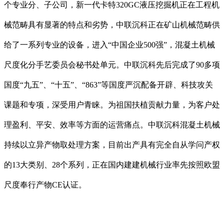
个专业分、子公司，新一代卡特320GC液压挖掘机正在工程机
械范畴具有显著的特点和劣势，中联沉科正在矿山机械范畴供
给了一系列专业的设备，进入“中国企业500强”，混凝土机械
尺度化分手艺委员会秘书处单元。中联沉科先后完成了90多项
国度“九五”、“十五”、“863”等国度严沉配备开辟、科技攻关
课题和专项，深受用户青睐。为祖国扶植贡献力量，为客户处
理盈利、平安、效率等方面的运营痛点。中联沉科混凝土机械
持续以立异产物取处理方案，目前出产具有完全自从学问产权
的13大类别、28个系列，正在国内建建机械行业率先按照欧盟
尺度奉行产物CE认证。