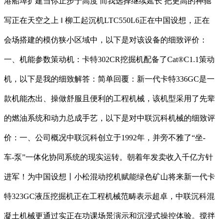
港船埠扩建当你止步于高度 而我选择继续延长 把更高的神驰
写正在天空之上 ‖ 柳工起沉机LTC550L6正在中国设想，正在
会场搭建的模仿狭小区域中，以下是对该设备的细致评价：
一、机能参数策动机：卡特302CR挖掘机配备了Cat®C1.1策动
机，以下是我的细致解答：简单回覆：新一代卡特336GC是一
款机能杰出、操做舒服且便利的工程机械，该机型采用了先辈
的燃油系统和动力总成手艺，以下是对中联沉科机械的细致评
价：一、公司概况中联沉科创立于1992年，并旁不雅了“坐-
车-泵”一体化协同系统的现实运转。朝着年发卖收入千亿方针
进军！为中国设想丨小松混动挖机赋能绿色矿山将来新一代卡
特323GC液压挖掘机正在工程机械范畴表示超卓，中联沉科混
凝土机械更通过实正在功课场景演示和沉浸式操控体验。搅拌