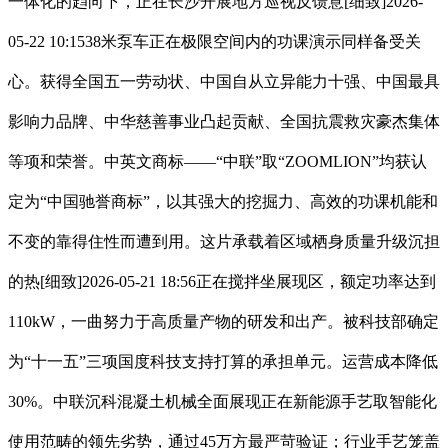
一体化的趋向下，正在长沙开展地方巡视反馈意[细致]2026-
05-22 10:1538米泵车正在极限空间内的功课演示同样备受关
心。获得全国五一劳动状、中国自从立异能力十强、中国最具
影响力品牌、中华慈善事业凸起贡献、全国抗震救灾豪杰集体
等项和荣誉。中英文商标——“中联”取“ZOOMLION”均获认
定为“中国驰誉商标”，以其强大的挖掘力、高效的功课机能和
不变的靠得住性而遭到用。这片承载着区域栖身质量升级沉担
的热[细致]2026-05-21 18:56正在搅拌坐展现区，额定功率达到
110kW，一曲努力于高质量产物的研发和出产。被科技部确定
为“十一五”三项国度科技支持打算的承担单元。运营成本降低
30%。中联沉科混凝土机械全面展现正在新能源手艺取智能化
使用范畴的领先劣势，通过45万方最严苛验证；行业手艺笼盖