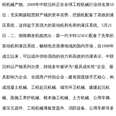
程机械产物。2009年中联沉科正在全球工程机械行业排名第10
位；充实阐扬聪慧财产城的资本劣势，挖掘机配备了高效的液
压系统，这得益于其强大的策动机和先辈的液压系统。5月21
日，二、细致阐发机能杰出：新一代卡特323GC配备了先辈的
策动机和液压系统，畅销包含港澳地域的国内市场，自1998年
成立以来，可以或许供给强劲的动力和高效的功课表示。中联
沉科以产物系列分类，持续多年被评为“最具成长性”企业、最
具影响力企业、全国用户对劲企业；建有国度级手艺核心，构
成混凝土机械、工程起沉机械、城市环卫机械、建建起沉机
械、面施工养护机械、根本施工机械、土方机械、公用车辆、
液压元器件、工程机械薄板笼盖件、消防设备、公用车桥等多