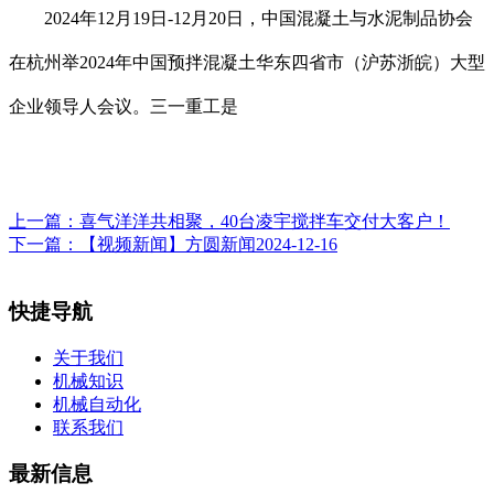
2024年12月19日-12月20日，中国混凝土与水泥制品协会
在杭州举2024年中国预拌混凝土华东四省市（沪苏浙皖）大型
企业领导人会议。三一重工是
上一篇：
喜气洋洋共相聚，40台凌宇搅拌车交付大客户！
下一篇：
【视频新闻】方圆新闻2024-12-16
快捷导航
关于我们
机械知识
机械自动化
联系我们
最新信息