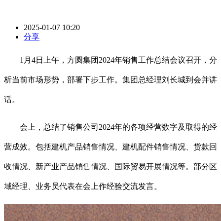
2025-01-07 10:20
分享
1月4日上午，方圆集团2024年销售工作总结会议召开，分
析当前市场形势，部署下步工作。集团总经理刘长城到会并讲
话。
会上，总结了销售公司2024年的各项经营数字及取得的经
营成效。包括建机产品销售情况、建机配件销售情况、货款回
收情况、新产业产品销售情况、国际贸易开展情况等。部分区
域经理、业务员代表在会上作经验交流发言。