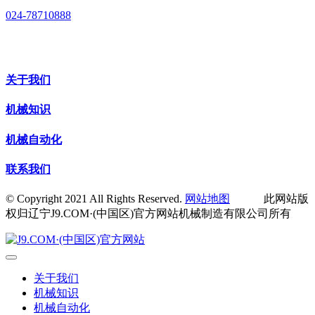
024-78710888
关于我们
机械知识
机械自动化
联系我们
© Copyright 2021 All Rights Reserved.
网站地图
此网站版
权归辽宁J9.COM·(中国区)官方网站机械制造有限公司所有
关于我们
机械知识
机械自动化