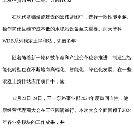
车发往贵州用户工地。方圆HZS2
在现代基础设施建设的宏伟蓝图中，选择一款性能卓越、
操作简便且维护成本低的水稳站设备至关重要。润天智科
WDB系列稳定土拌和站，凭借多年
随着随着新一轮科技革命和产业变革稳步推进，制造业智
能化转型也在不断地向高端化、智能化、绿色化发展。在一些
混凝土搅拌站应用项目中，施
12月23日-24日，三一泵路事业部2024年度重回血性，健
康经营代理商大会在三亚圆满举行。本次大会全面回顾了2024
年各业务模块的工作成果，并