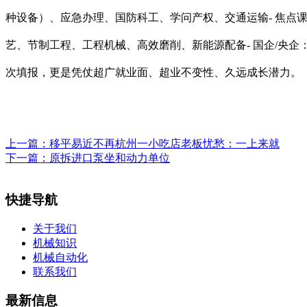
种设备）、应急办理、国防科工、学问产权、交通运输- 焦点
艺、节制工程、工程机械、高效磨削、新能源配备- 国企/央
次填报，更是凭仗超广就业面、超业不变性、久远成长潜力。
上一篇：
移平易近不再杭州一小吃店老板忧愁：一上来就
下一篇：
原拆进口泵坐和动力单位
快捷导航
关于我们
机械知识
机械自动化
联系我们
最新信息