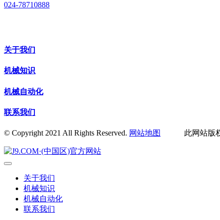
024-78710888
关于我们
机械知识
机械自动化
联系我们
© Copyright 2021 All Rights Reserved.
网站地图
此网站版权归辽
关于我们
机械知识
机械自动化
联系我们