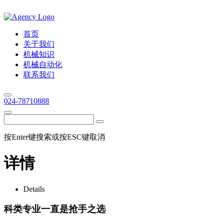
首页
关于我们
机械知识
机械自动化
联系我们
024-78710888
按Enter键搜索或按ESC键取消
详情
Details
科类专业一直是抢手之选