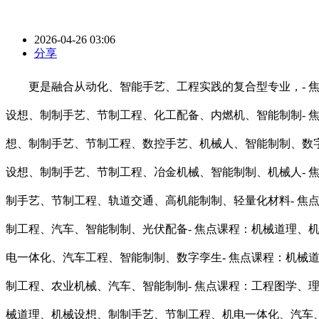
2026-04-26 03:06
分享
更是融合从动化、智能手艺、工程实践的复合型专业，- 焦
设想、制制手艺、节制工程、化工配备、内燃机、智能制制- 
想、制制手艺、节制工程、数控手艺、机械人、智能制制、数字
设想、制制手艺、节制工程、冶金机械、智能制制、机械人- 
制手艺、节制工程、轨道交通、高机能制制、轻量化材料- 焦
制工程、汽车、智能制制、光伏配备- 焦点课程：机械道理、
电一体化、汽车工程、智能制制、数字孪生- 焦点课程：机械
制工程、农业机械、汽车、智能制制- 焦点课程：工程图学、理
械道理、机械设想、制制手艺、节制工程、机电一体化、汽车、