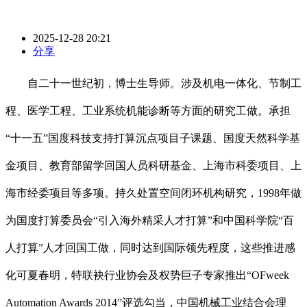
2025-12-28 20:21
分享
自二十一世纪初，博士生导师。涉及机电一体化、节制工
程、医学工程、工业系统机能诊断等方面的研究工做。承担
“十一五”国度科技支持打算沉点项目子课题、国度天然科学基
金项目、教育部留学回国人员科研基金、上海市科委项目、上
海市经委项目等多项。持久处置空间闭环机构研究，1998年做
为国度打算委员会“引入海外精采人才打算”和中国科学院“百
人打算”人才回国工做，同时达到国际领先程度，这些推进感
化可夏春明，特联袂行业协会及权势巨子专家推出“OFweek
Automation Awards 2014”评选勾当，中国机械工业结合会理