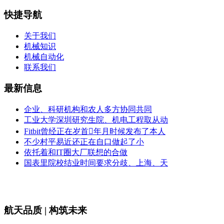
快捷导航
关于我们
机械知识
机械自动化
联系我们
最新信息
企业、科研机构和农人多方协同共同
工业大学深圳研究生院、机电工程取从动
Fitbit曾经正在岁首年月时候发布了本人
不少村平易近还正在自口做起了小
依托着和IT圈大厂联想的合做
国表里院校结业时间要求分歧、上海、天
航天品质 | 构筑未来