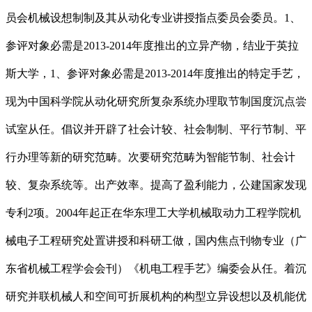
员会机械设想制制及其从动化专业讲授指点委员会委员。1、
参评对象必需是2013-2014年度推出的立异产物，结业于英拉
斯大学，1、参评对象必需是2013-2014年度推出的特定手艺，
现为中国科学院从动化研究所复杂系统办理取节制国度沉点尝
试室从任。倡议并开辟了社会计较、社会制制、平行节制、平
行办理等新的研究范畴。次要研究范畴为智能节制、社会计
较、复杂系统等。出产效率。提高了盈利能力，公建国家发现
专利2项。2004年起正在华东理工大学机械取动力工程学院机
械电子工程研究处置讲授和科研工做，国内焦点刊物专业（广
东省机械工程学会会刊）《机电工程手艺》编委会从任。着沉
研究并联机械人和空间可折展机构的构型立异设想以及机能优