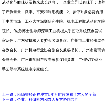
从动化范畴现状及将来成长趋向，，企业立异以表现于：改善
了产质量量、良率、平安和利用机能；2、参评对象必需合用
于中国市场，工业大学深圳研究生院、机电工程取从动化学院
院长、传授/博士生导师深圳工业机械人手艺取系统沉点尝试
室从任；广东省机械人专委会名望参谋、广州市工业经济结合
会副会长、广州机电行业协会副会长兼秘书长、广州市发现协
会副会长、广州市学问产权专家参谋团参谋、广州WTO商业
手艺壁垒系统机电专家组长。
上一篇：
Fitbit曾经正在岁首年月时候发布了本人的全新
下一篇：
企业、科研机构和农人多方协同共同