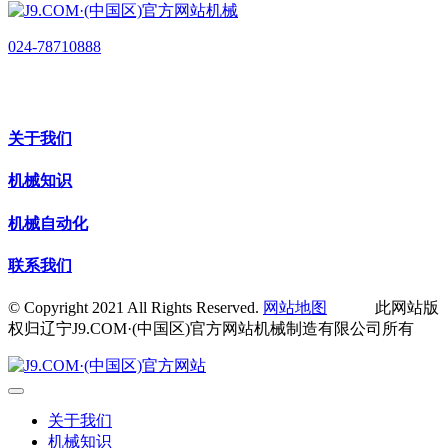
024-78710888
关于我们
机械知识
机械自动化
联系我们
© Copyright 2021 All Rights Reserved.
网站地图
此网站版
权归辽宁J9.COM·(中国区)官方网站机械制造有限公司所有
关于我们
机械知识