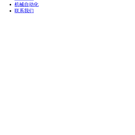
机械自动化
联系我们