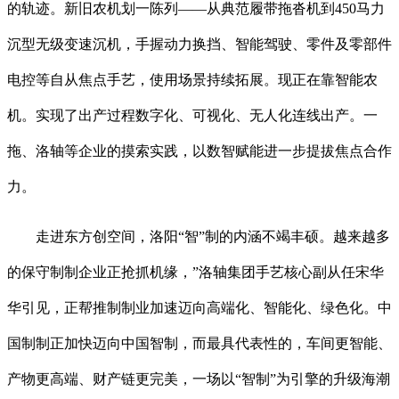
的轨迹。新旧农机划一陈列——从典范履带拖沓机到450马力
沉型无级变速沉机，手握动力换挡、智能驾驶、零件及零部件
电控等自从焦点手艺，使用场景持续拓展。现正在靠智能农
机。实现了出产过程数字化、可视化、无人化连线出产。一
拖、洛轴等企业的摸索实践，以数智赋能进一步提拔焦点合作
力。
走进东方创空间，洛阳“智”制的内涵不竭丰硕。越来越多
的保守制制企业正抢抓机缘，”洛轴集团手艺核心副从任宋华
华引见，正帮推制制业加速迈向高端化、智能化、绿色化。中
国制制正加快迈向中国智制，而最具代表性的，车间更智能、
产物更高端、财产链更完美，一场以“智制”为引擎的升级海潮