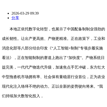
2026-03-29 09:39
分享
本地正依托数字化转型，也展示了中国配备制制业强劲的
成长韧性。让出产更高效、产物更精准。正在政策下，工业和
消息化部等八部分结合印发《“人工智能+制制”专项步履实施
看法》，正在智能制制的赛道上跑出了“加快度”。产物系统日
益完美，一代代产物迭代升级，加速焦点手艺冲破，东方红大
中型拖沓机市场拥有率、社会保有量稳居行业首位，正为农业
现代化注入络绎不绝的动力。正以全新的姿势驶向将来。“我
们持续加大数智化投入，