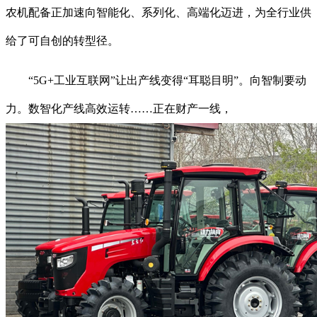
农机配备正加速向智能化、系列化、高端化迈进，为全行业供
给了可自创的转型径。
“5G+工业互联网”让出产线变得“耳聪目明”。向智制要动
力。数智化产线高效运转……正在财产一线，