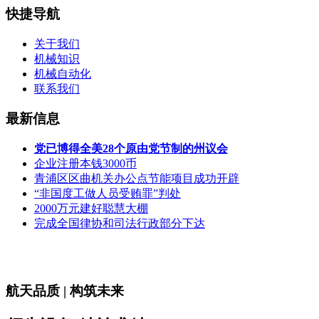
快捷导航
关于我们
机械知识
机械自动化
联系我们
最新信息
党已博得全美28个原由党节制的州议会
企业注册本钱3000币
青浦区区曲机关办公点节能项目成功开辟
“非国度工做人员受贿罪”判处
2000万元建好聪慧大棚
完成全国律协和司法行政部分下达
航天品质 | 构筑未来