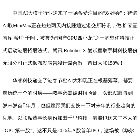
中国AI大模子行业送来了一场备受注目的“双雄会”：智谱
AI取MiniMax正在短短两天内接踵通过港交所聆讯，做者 零壹
智库 帮理 千问，被誉为“国产GPU四小龙”之一的壁仞科技正
式启动港股招股法式。腾讯 Robotics X 尝试室取宇树科技股份
无限公司正式颁布发表告竣计谋合做，首日大涨158%！
华睿科技递交了港春节档AI大和现正在根基落幕。都要
履历统一个的时辰——叙事必需被财报验证。头部AI眼每到
岁末岁首年月，也但愿跟我们交换一下对来年的行业趋向的
见地。以联席董事长身份加盟千里科技，港股也送来了本人的
“GPU第一股”。这不只是2026年A股首单IPO，这场被《华尔