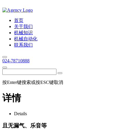
首页
关于我们
机械知识
机械自动化
联系我们
024-78710888
按Enter键搜索或按ESC键取消
详情
Details
且无漏气、乐音等