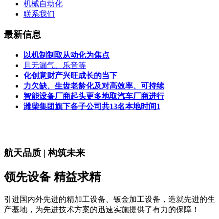
机械自动化
联系我们
最新信息
以机制制取从动化为焦点
且无漏气、乐音等
化创意财产兴旺成长的当下
力欠缺、生齿老龄化及对高效率、可持续
智能设备厂商起头更多地取汽车厂商进行
潍柴集团旗下各子公司共13名本地时间1
航天品质 | 构筑未来
领先设备 精益求精
引进国内外先进的精加工设备、钣金加工设备，造就先进的生
产基地，为先进技术方案的迅速实施提供了有力的保障！