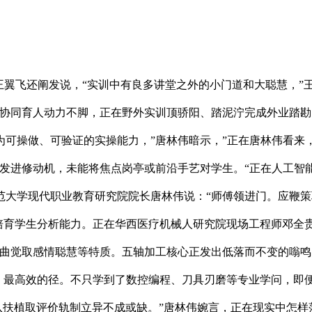
翼飞还阐发说，“实训中有良多讲堂之外的小门道和大聪慧，”王
企协同育人动力不脚，正在野外实训顶骄阳、踏泥泞完成外业踏勘
可操做、可验证的实操能力，”唐林伟暗示，”正在唐林伟看来，
激发进修动机，未能将焦点岗亭或前沿手艺对学生。“正在人工智
师范大学现代职业教育研究院院长唐林伟说：“师傅领进门。应鞭
培育学生分析能力。正在华西医疗机械人研究院现场工程师邓全
业曲觉取感情聪慧等特质。五轴加工核心正发出低落而不变的嗡
接、最高效的径。不只学到了数控编程、刀具刃磨等专业学问，即
步队扶植取评价轨制立异不成或缺。”唐林伟婉言，正在现实中怎