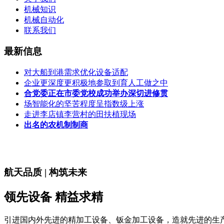
机械知识
机械自动化
联系我们
最新信息
对大船到港需求优化设备适配
企业更深度更积极地参取到育人工做之中
合党委正在市委党校成功举办深切进修贯
场智能化的坚苦程度呈指数级上涨
走进李店镇李营村的田扶植现场
出名的农机制制商
航天品质 | 构筑未来
领先设备 精益求精
引进国内外先进的精加工设备、钣金加工设备，造就先进的生