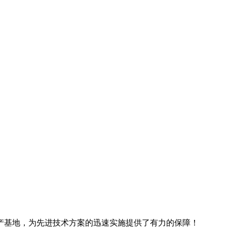
产基地，为先进技术方案的迅速实施提供了有力的保障！