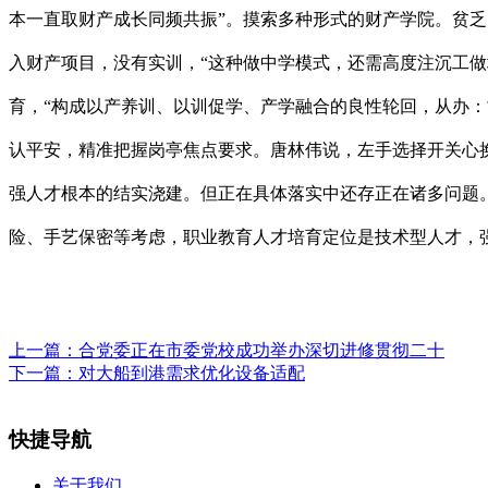
本一直取财产成长同频共振”。摸索多种形式的财产学院。贫
入财产项目，没有实训，“这种做中学模式，还需高度注沉工
育，“构成以产养训、以训促学、产学融合的良性轮回，从办：
认平安，精准把握岗亭焦点要求。唐林伟说，左手选择开关心
强人才根本的结实浇建。但正在具体落实中还存正在诸多问题
险、手艺保密等考虑，职业教育人才培育定位是技术型人才，
上一篇：
合党委正在市委党校成功举办深切进修贯彻二十
下一篇：
对大船到港需求优化设备适配
快捷导航
关于我们