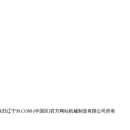
宁J9.COM·(中国区)官方网站机械制造有限公司所有