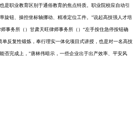
，也是职业教育区别于通俗教育的焦点特质。职业院校应自动引
率旋钮、操控坐标轴挪动、精准定位工件。”说起高技强人才培
律师事务所（）甘肃天旺律师事务所（）“左手按住急停按钮确
简单反复性锻炼，奉行理实一体化项目式讲授，也是对一名高技
能否完成上，”唐林伟暗示，一些企业出于出产效率、平安风