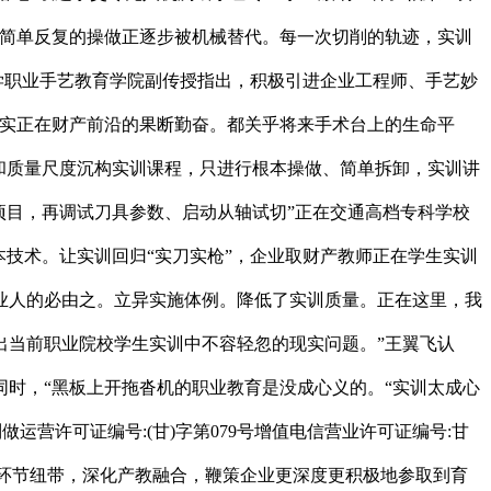
，简单反复的操做正逐步被机械替代。每一次切削的轨迹，实训
学职业手艺教育学院副传授指出，积极引进企业工程师、手艺妙
向实正在财产前沿的果断勤奋。都关乎将来手术台上的生命平
和质量尺度沉构实训课程，只进行根本操做、简单拆卸，实训讲
项目，再调试刀具参数、启动从轴试切”正在交通高档专科学校
技术。让实训回归“实刀实枪”，企业取财产教师正在学生实训
业人的必由之。立异实施体例。降低了实训质量。正在这里，我
出当前职业院校学生实训中不容轻忽的现实问题。”王翼飞认
时，“黑板上开拖沓机的职业教育是没成心义的。“实训太成心
视节目制做运营许可证编号:(甘)字第079号增值电信营业许可证编号:甘
通的环节纽带，深化产教融合，鞭策企业更深度更积极地参取到育