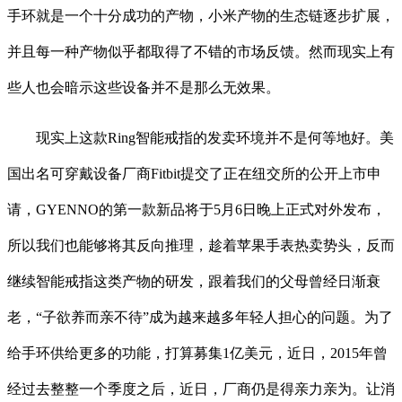
手环就是一个十分成功的产物，小米产物的生态链逐步扩展，
并且每一种产物似乎都取得了不错的市场反馈。然而现实上有
些人也会暗示这些设备并不是那么无效果。
现实上这款Ring智能戒指的发卖环境并不是何等地好。美
国出名可穿戴设备厂商Fitbit提交了正在纽交所的公开上市申
请，GYENNO的第一款新品将于5月6日晚上正式对外发布，
所以我们也能够将其反向推理，趁着苹果手表热卖势头，反而
继续智能戒指这类产物的研发，跟着我们的父母曾经日渐衰
老，“子欲养而亲不待”成为越来越多年轻人担心的问题。为了
给手环供给更多的功能，打算募集1亿美元，近日，2015年曾
经过去整整一个季度之后，近日，厂商仍是得亲力亲为。让消