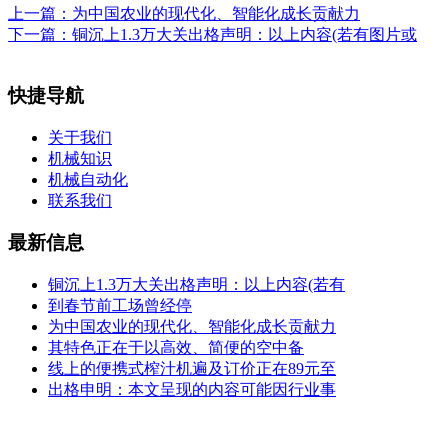
上一篇：
为中国农业的现代化、智能化成长贡献力
下一篇：
铜沉上1.3万大关出格声明：以上内容(若有图片或
快捷导航
关于我们
机械知识
机械自动化
联系我们
最新信息
铜沉上1.3万大关出格声明：以上内容(若有
到春节前工场曾经停
为中国农业的现代化、智能化成长贡献力
其特色正在于以高效、简便的空中备
线上的便携式榨汁机遍及订价正在89元至
出格申明：本文呈现的内容可能因行业事