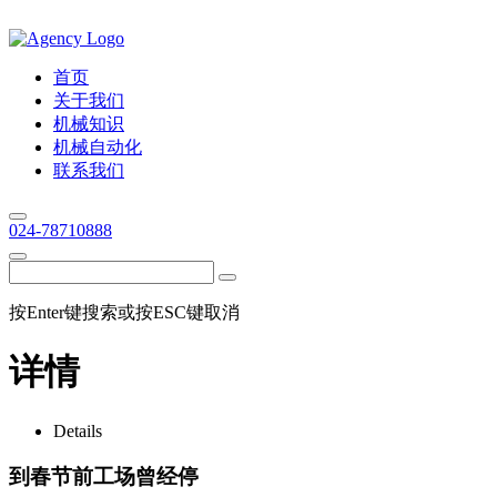
首页
关于我们
机械知识
机械自动化
联系我们
024-78710888
按Enter键搜索或按ESC键取消
详情
Details
到春节前工场曾经停