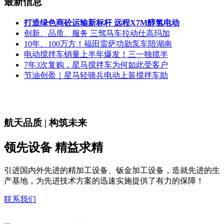
最新信息
打造绿色商砼运输新标杆 远程X7M醇氢电动
创新、品质、服务 三驾马车拉动仕高玛加
10年、100万方！福田雷萨功勋泵车陪湖南
电动搅拌车销量上半年爆发！三一独揽半
7年3次复购，星马搅拌车为何如此受客户
节油创盈｜星马轻骑兵电动上装搅拌车助
航天品质 | 构筑未来
领先设备 精益求精
引进国内外先进的精加工设备、钣金加工设备，造就先进的生
产基地，为先进技术方案的迅速实施提供了有力的保障！
联系我们