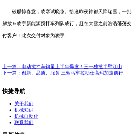
破腊惊春意，凌寒试晓妆。恰逢昨夜神都天降瑞雪，一批
解放＆凌宇新能源搅拌车列队成行，赶在大雪之前浩浩荡荡交
付客户！此次交付对象为凌宇
上一篇：
电动搅拌车销量上半年爆发！三一独揽半壁江山
下一篇：
创新、品质、服务 三驾马车拉动仕高玛加速前行
快捷导航
关于我们
机械知识
机械自动化
联系我们