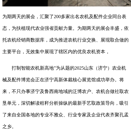
为期两天的展会，汇聚了200多家出名农机及配件企业同台表
态，为扶植现代农业强省贡献力量。为期两天的展会丰盛，依
托农机经销商数据库，成为推进农机行业交换、展现取合做的
主要平台，无效集中展现了辖区内的优良农机资本，
打制智能农机新高地”为从题的2025山东（济宁）农业机
械及配件博览会正在济宁高新体裁核心展览馆成功举办。将
来，不只办事济宁及鲁西南地域的泛博农户、农机合做社取农
垦单元，深切解读秸秆分析操纵的最新手艺取政策导向，吸引
了来自全国各地的专业不雅众、行业专家及企业代表齐聚孔孟
之乡。