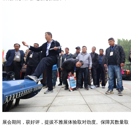
展会期间，获好评，提拔不雅展体验取对劲度。保障其数量取