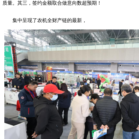
质量。其三，签约金额取合做意向数超预期！
集中呈现了农机全财产链的最新，