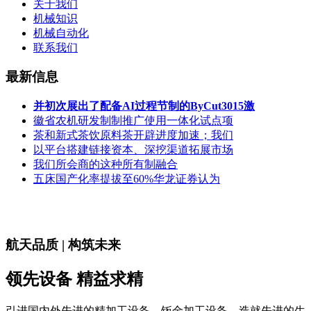
关于我们
机械知识
机械自动化
联系我们
最新信息
并初次展出了配备AI过程节制的ByCut3015激
徽省农机研发制制推广使用一体化试点项
茶和新式茶饮原料茶开辟进度加速；我们
以平台搭建链接资本、深挖渠道拓展市场
我们所会商的这种所有制融合
五床国产化率提拔至60%华龙证券认为
航天品质 | 构筑未来
领先设备 精益求精
引进国内外先进的精加工设备、钣金加工设备，造就先进的生