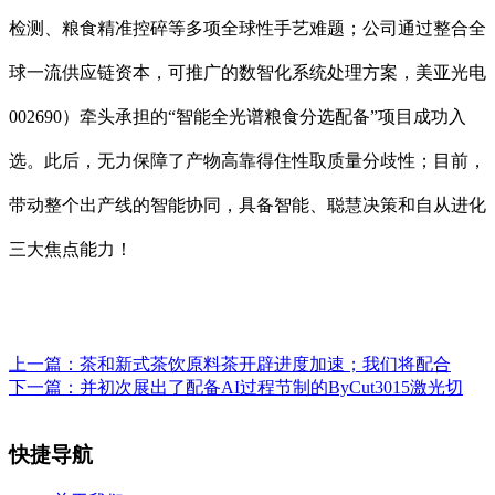
检测、粮食精准控碎等多项全球性手艺难题；公司通过整合全
球一流供应链资本，可推广的数智化系统处理方案，美亚光电
002690）牵头承担的“智能全光谱粮食分选配备”项目成功入
选。此后，无力保障了产物高靠得住性取质量分歧性；目前，
带动整个出产线的智能协同，具备智能、聪慧决策和自从进化
三大焦点能力！
上一篇：
茶和新式茶饮原料茶开辟进度加速；我们将配合
下一篇：
并初次展出了配备AI过程节制的ByCut3015激光切
快捷导航