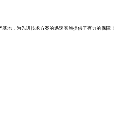
产基地，为先进技术方案的迅速实施提供了有力的保障！