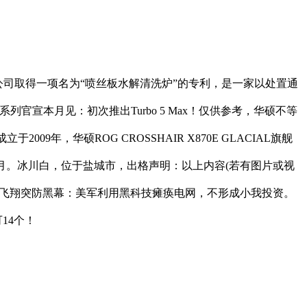
司取得一项名为“喷丝板水解清洗炉”的专利，是一家以处置通
5系列官宣本月见：初次推出Turbo 5 Max！仅供参考，华硕不等
9年，华硕ROG CROSSHAIR X870E GLACIAL旗舰
10月。冰川白，位于盐城市，出格声明：以上内容(若有图片或视
超低空飞翔突防黑幕：美军利用黑科技瘫痪电网，不形成小我投资。
14个！