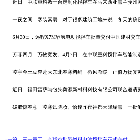
近日，中联重科数十台定制化搅拌车在马来西亚雪兰莪州网
一夜之间，寒装素裹，对于很多建筑工地来说，冬天的确是
6月30日，远程X7M醇氢电动搅拌车批量交付中国建材交
芳菲四月，万物竞发。4月7日，在中联重科搅拌车智能制造
凌宇金土豆奔赴大东北春寒料峭，微风渐暖，正值万物复苏
近日，福田雷萨与包头奥源新材料科技有限公司联合邀请蒙
破腊惊春意，凌寒试晓妆。恰逢昨夜神都天降瑞雪，一批解
上一篇：
三一重工：全球首批氢燃料电池搅拌车正式交付