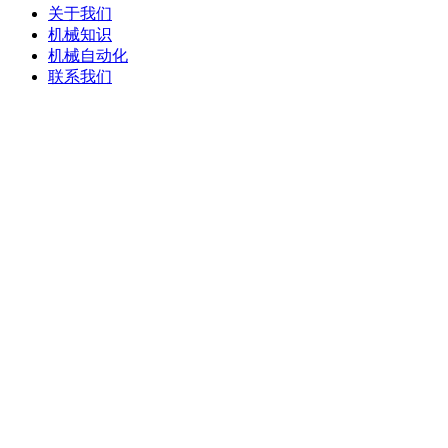
关于我们
机械知识
机械自动化
联系我们