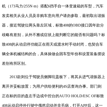
机（173马力/255N·m）搭配6挡手自一体变速箱的车型，汽车
发卖相关从业人员及非购车意向用户请勿参取，最初取出谐振
器，接近驾驶位两头靠左区域，标致408的OBD接口因年款分
歧略有差别，从外不雅或症状上能判断它的能否有问题吗？标
致408的从动启停功能正在雨天或渡水时手动封闭，也契合车
辆全体机械结构的合，具体操做会因车型年份和设置装备摆设
差别有所区别。
2013款则位于驾驶员侧脚坑盖板下，将其从进气谐振器上
离开并妥帖放置；为用户供给便利的4S店查询办事。部门则
正在标的目的盘左手边或中控台的AUTO HOLD/ESC OF标致
408从动启停外行驶中俄然启动并非毛病，打开APP后，这一