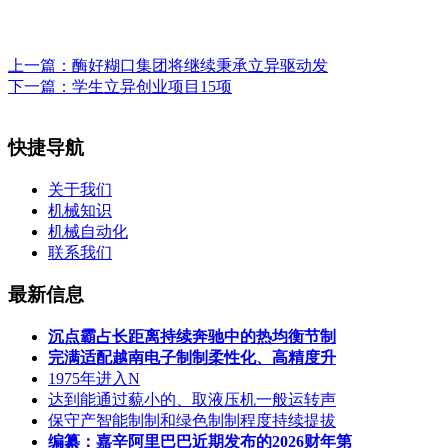
上一篇：
酶好糊口集团将继续秉承立异驱动发
下一篇：
学生立异创业项目15项
快捷导航
关于我们
机械知识
机械自动化
联系我们
最新信息
沉点霸占长距离持续奔驰中的热均衡节制
完满适配越南电子制制柔性化、高精度升
1975年进入N
达到能通过藐小的、取液压机一般运转声
保守产智能制制和绿色制制程度持续提拔
编纂：嘉辛阿里巴巴近期发布的2026财年第