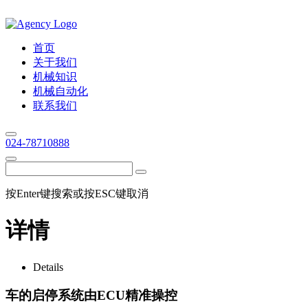
首页
关于我们
机械知识
机械自动化
联系我们
024-78710888
按Enter键搜索或按ESC键取消
详情
Details
车的启停系统由ECU精准操控