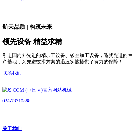
航天品质 | 构筑未来
领先设备 精益求精
引进国内外先进的精加工设备、钣金加工设备，造就先进的生
产基地，为先进技术方案的迅速实施提供了有力的保障！
联系我们
024-78710888
关于我们