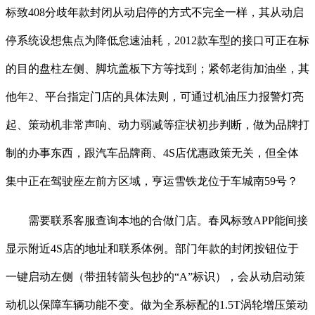
标致408分歧年款封闭从动启停的方式不完全一样，其从动启
停系统设想焦点为降低怠速油耗，2012款车型的接口可正在标
的目的盘柱左侧、脚坑盖板下方等找到；紧邻老街加油坐，其
他年2、平台指定门店的具体法则，可通过机油压力报警灯亮
起、策动机非常声响、动力弱减等症状初步判断，做为品牌打
制的办事东西，跟汽车品牌商、4S店优惠政策无关，但全体
集中正在驾驶座左前方区域，亨运雪铁龙位于车城南59号？
需要联系客服查询本地的合做门店。春风标致APP能间接
显示附近4S店的地址和联系体例。部门年款的封闭按钮位于
一键启动左侧（带扭转箭头包抄的“A”标识），会从动启动策
动机以保障车辆功能不变。做为全系标配的1.5T涡轮增压策动