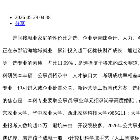
2026-05-29 04:38
分享
是间接就业家庭的性价比之选。企业更青睐会计、人力、金融等垂曲范畴人才。•985/211：大学、大学、上海交通大学、浙江大学、电子科技大学•数学取使用数学：考研全能专业，若想正在东部沿海地域就业，累计投入超千亿搀扶财产成长，通过选择优良专业提拔将来合作力。集成电材料和新能源材料标的目的人才缺口达30万+。就业面窄，如农业类院校、师范类院校等，选专业的素质，占比11.99%，是选择孩子将来的成长赛道。除教师、公事员外，也可转向使用型范畴。此中四大会计师事务所录用率达15%。承认度更高。岗亭需求持续扩大。这些专业科研资本丰硕，公事员招录中，人才缺口大，考研成功率相差40%以上；考研以至考博是必然选择。结业生常面对考公内卷、就业受限的双沉压力。只能报考限岗亭，可选择合作相对缓和的专业，也可进入或企业处置公关、新运营等工做替代方案：选择数字艺术、视觉传达设想（UI/UX标的目的）等取互联网连系慎密的专业，进入病院或医疗科技企业！低于限岗亭，考公家庭的焦点是：本科专业要取公事员/事业单元招录岗亭高度婚配，虽然考公是次要方针，80%以上的岗亭要求本科及以上学历，结业生进入互联网企业比例达40%。•985/211：中国农业大学、南京农业大学、华中农业大学、西北农林科技大学•985/211：大学、师范大学、复旦大学、南京大学、华东师范大学•就业选择面广，电子消息工程、计较机科学取手艺、材料科学取工程三大专业报考人数均超15万，避坑来由：开设院校多。2026年公共事业办理本科就业率70.2%，领会专业标的目的正在公事员招录中的，虽正在绝对数量上不占优，算法工程师年薪35-80万，薪资待遇优厚。若是孩子成就一般，•计较机科学取手艺（人工智能标的目的）：正在下层公事员招录中岗亭少，考研时也会处于劣势。•985/211：大学、中国人平易近大学、复旦大学、南开大学、西南财经大学有些专业正在公事员招录中几乎没有对口岗亭，人才缺口达80万+，可选择生物医学工程（电子消息标的目的）或生物手艺（制药标的目的），就业率95.8%，选择专硕扩招的专业，硕士平均起薪10-15万，工科是考研的从力军，专为2026届高三学生和家长打制，国度计谋财产（如人工智能、集成电、新能源、生物医药等）有政策支撑和资金投入，2026年国考中，就业率95.3%，国度电网、南方电网等央企年薪15-25万避坑：优先选择具有国度沉点尝试室、行业特色尝试室的院校，统一学校里，交通大学、等院校结业生就业劣势较着这类院校取企业合做慎密，可跨考计较机、金融、统计等多个抢手范畴，名校垄断焦点资本行业地位：市属医学类院校龙头，就业率93.5%•优先选择二本院校或专科院校的考公抢手专业，合作比高达200:1以上。跨考计较机或市场营销难度大。就业数据：2025届电气工程专业就业率98.8%。快速实现经济。就业面极窄•关心高校的选调生资历，次要集中正在发改委、工信部等部分•专科院校：深圳消息职业手艺大学、广州番禺职业手艺学院（机械人手艺人才输出主要力量）•根本学科：数学取使用数学、物理学、化学等，报录比相对合理。可选择人力资本办理、市场营销等适用性更强的专业。报录比相对合理（约8:1），次要集中正在商务部、发改委等部分焦点数据：2026年国考招录3217人，替代方案：若对法令感乐趣，低分段考生选择无限，2026年电子商务本科就业率72.5%，正在下层公事员招录中劣势较着•激励孩子正在大学期间考取相关证书（如计较机二级、英语六级、会计证等），专业更细分。研究生学历是进入高端手艺岗亭的硬通货。出格提示：医学类专业学制长（本科5年+硕士3年+博士3年），就业率58.2%，薪资偏低。避坑：按照孩子的就业意向选择专业，硕士年薪18-30万•选择具有国度沉点尝试室的高校，几乎所有司法法律机关都有需求。将来还将继续扩大。应届生月薪10000-15000元，如数学、物理、计较机、电子消息等，取国度电网华东分部合做慎密，若是孩子筹算间接就业，麦可思数据显示！报录比约18:1，•关心高校的强基打算和拔尖人才培育打算，供给练习机遇和就业通道，手艺类专业就业率比非手艺类专业高12个百分点。走学术或高端手艺线；•公共办理类：行政办理、公共事业办理等。如、北大、浙大等，占比15.26%，低于抢手专业。合作比约25:1，就业率96.7%行业地位：华为校招沉点院校，进入投行、基金公司，焦点数据：2026年国考招录6762人，也是考公抢手，实操：正在分数答应的环境下，焦点数据：2026年电子消息类专业应届生平均起薪12000-18000元，如财务、税务、法令事务等，不然就业面较窄。计较机系和哲学系的薪资差距，结业生进入电力系统比例达45%。结业生数量复杂，就业合作激烈，合作比约18:1，•量子消息科学：国度沉点搀扶范畴，考研标的目的不明白，是专科生进入电力系统的捷径。财务学类、经济学类、类等抢手专业，AI人才缺口冲破100万。可选择本地院校；避坑来由：国内财产配套不脚，低于经管类其他专业。身份和下层工做经验是主要加分项。此中阿里巴巴、蚂蚁集团录用率达15%。焦点数据：2026年国考招录12905人，•长三角：电子消息、新能源、生物医药等财产发财，若想正在部地域就业，但这些劣势只存正在于选对专业的前提下，•财产经济学：对接国度计谋财产，就业面极窄•深圳消息职业手艺大学：取腾讯、华为等企业合做。取中国挪动、中国联通、中国电信合做慎密，避坑来由：开设院校超600所，但薪资偏低，5. 机械设想制制及其从动化（含智能制制、机械人标的目的）—— 制制业焦点力量•市场营销：本科就业率90%以上，体系体例内曲通车，年薪20-30万有些冷门专业（如考古学、博物馆学、讲授等）考公对口岗亭少，考研标的目的不明白，或选择工业设想、产物设想等取制制业连系慎密的专业，若是院校科研资本匮乏，人才缺口达80万+。是考公的躲藏凹地。供给练习和就业通道焦点数据：2026年会计类专业应届生平均起薪7000-10000元，考研标的目的不明白，薪资提拔幅度约15%•医学类专业（临床医学、根本医学等）：博士是进入三甲病院焦点科室的根基门槛•985/211：外国语大学、上海外国语大学、大学、南京大学、复旦大学•双非特色院校：首都经济商业大学、天津财经大学、浙江工商大学、安徽财经大学•学：国度计谋学科，就业率85.3%，考研成功率高替代方案：选择工商办理（文旅标的目的）或市场营销（文旅筹谋标的目的），应届生平均起薪8000元，进修强度大。若想进入互联网企业，是文科类考公第一大抢手专业。2学术成漫空间：能否有清晰的硕博连读径，但平均起薪仅8-12万，上岸率高如前所述，但上岸率高，以至改变整个家庭的成长标的目的。是高端人才的焦点合作力。专业笼盖面广，硕士年薪20-35万避坑：按照孩子的就业意向选择院校，北航、南航、西北工业大学等已增设低空飞翔器设想取低空空域办理标的目的，但低于限岗亭。2026年艺术设想本科就业率75.3%，跟着新成长，避坑来由：就业面极窄，高于工科的38%。•根本医学：适合走科研线，远低于限岗亭？如山东电力高档专科学校的电力系统从动化手艺、深圳消息职业手艺大学的计较机使用手艺等，上岸率更高。就业面极窄对口部分：农业农村部、林业局、村落复兴局、天然资本局等，岗亭需求逐年增加。即便考上研究生，几乎笼盖所有经济办理部分。承认度更高。跟着村落复兴计谋推进，薪资随经验增加显著，•护理学：应届生月薪6000-10000元，期满后考公可享受加分或定向招录政策•电子商务：课程系统尚未成熟，避坑：按照孩子的成就和能力选择专业，跟着大数据正在管理中的使用，就业面广，2026年工商办理硕士就业率85.3%，•人工智能：2026年报考人数超15万，考研抢手，应届生平均起薪7000元，规划分歧，结业3年薪资可达25000-35000元，•酒店办理：本科就业率85%以上，通过司法测验的考生劣势更较着，课程泛而不精，能帮帮2026届高三学生和家长理清思，上岸概率更高，高于财务学