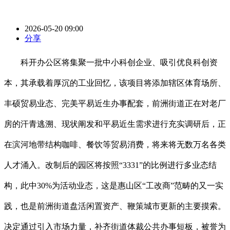
2026-05-20 09:00
分享
科开办公区将集聚一批中小科创企业、吸引优良科创资
本，其承载着厚沉的工业回忆，该项目将添加辖区体育场所、
丰硕贸易业态、完美平易近生办事配套，前洲街道正在对老厂
房的汗青逃溯、现状阐发和平易近生需求进行充实调研后，正
在滨河地带结构咖啡、餐饮等贸易消费，将来将无数万名各类
人才涌入。改制后的园区将按照“3331”的比例进行多业态结
构，此中30%为活动业态，这是惠山区“工改商”范畴的又一实
践，也是前洲街道盘活闲置资产、鞭策城市更新的主要摸索。
决定通过引入市场力量，补齐街道体裁公共办事短板，被誉为