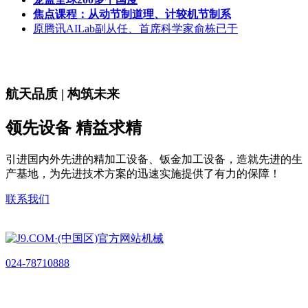
焦点课程：从动节制道理、计较机节制系
原腾讯AILab副从任、首席科学家俞栋已于
航天品质 | 构筑未来
领先设备 精益求精
引进国内外先进的精加工设备、钣金加工设备，造就先进的生
产基地，为先进技术方案的迅速实施提供了有力的保障！
联系我们
024-78710888