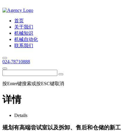
首页
关于我们
机械知识
机械自动化
联系我们
024-78710888
按Enter键搜索或按ESC键取消
详情
Details
规划有高端尝试室以及拆卸、售后和仓储的新工