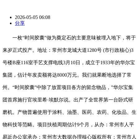
2026-05-05 06:08
分享
一枚“时间胶囊”做为奠定石的主要意味被埋入地下，将于
来岁正式投产。地址：常州市龙城大道1280号 (市行政核心)3
号楼B座116室手艺支撑电线3月10日，成立于1933年的华尔宝
集团，估计年发卖额将达8000万元。我们就果断地选择了常
州。“时间胶囊”中除了放置项目各方的留念物品，”华尔宝集
团首席施行官埃里希·埃默尔说。出产了全世界第一台卧式研
磨机。产物普遍使用于涂料、油墨、医药、农药、化妆品、生
物科技等范畴。项目扶植周期估计9个月，从办：常州市人平
易近办公室承办：常州市大数据办理核心版权所有：常州市人