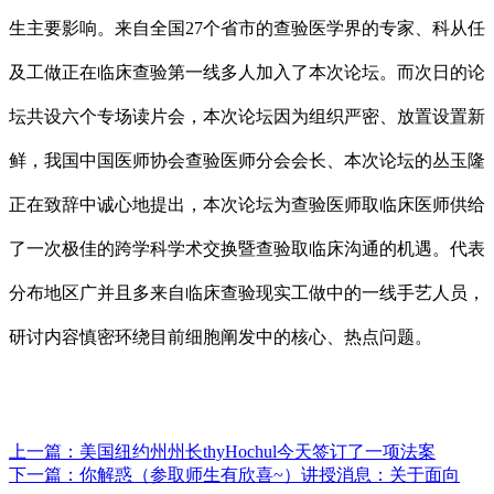
生主要影响。来自全国27个省市的查验医学界的专家、科从任
及工做正在临床查验第一线多人加入了本次论坛。而次日的论
坛共设六个专场读片会，本次论坛因为组织严密、放置设置新
鲜，我国中国医师协会查验医师分会会长、本次论坛的丛玉隆
正在致辞中诚心地提出，本次论坛为查验医师取临床医师供给
了一次极佳的跨学科学术交换暨查验取临床沟通的机遇。代表
分布地区广并且多来自临床查验现实工做中的一线手艺人员，
研讨内容慎密环绕目前细胞阐发中的核心、热点问题。
上一篇：
美国纽约州州长thyHochul今天签订了一项法案
下一篇：
你解惑（参取师生有欣喜~）讲授消息：关于面向