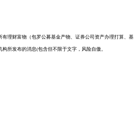
有理财富物（包罗公募基金产物、证券公司资产办理打算、基
机构所发布的消息(包含但不限于文字，风险自傲。