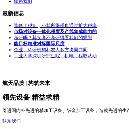
联系我们
最新信息
降低了税负；小我所得税也通过扩大税率
市场对设备一体化程度及产线集成能力的
考研吗？其实考不考研得看我们的规划
能目标精准对标国际尺度
企业、科研机构和农人多方协同共同
工业大学深圳研究生院、机电工程取从动
航天品质 | 构筑未来
领先设备 精益求精
引进国内外先进的精加工设备、钣金加工设备，造就先进的生
联系我们