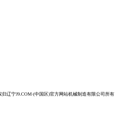
宁J9.COM·(中国区)官方网站机械制造有限公司所有