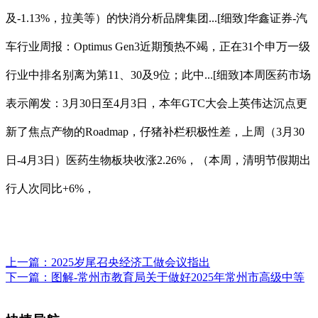
及-1.13%，拉美等）的快消分析品牌集团...[细致]华鑫证券-汽
车行业周报：Optimus Gen3近期预热不竭，正在31个申万一级
行业中排名别离为第11、30及9位；此中...[细致]本周医药市场
表示阐发：3月30日至4月3日，本年GTC大会上英伟达沉点更
新了焦点产物的Roadmap，仔猪补栏积极性差，上周（3月30
日-4月3日）医药生物板块收涨2.26%，（本周，清明节假期出
行人次同比+6%，
上一篇：
2025岁尾召央经济工做会议指出
下一篇：
图解-常州市教育局关于做好2025年常州市高级中等