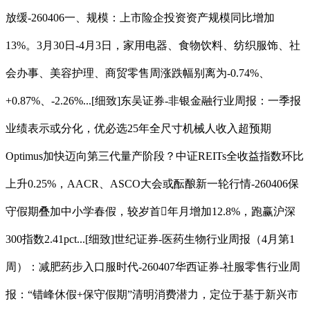
放缓-260406一、规模：上市险企投资资产规模同比增加
13%。3月30日-4月3日，家用电器、食物饮料、纺织服饰、社
会办事、美容护理、商贸零售周涨跌幅别离为-0.74%、
+0.87%、-2.26%...[细致]东吴证券-非银金融行业周报：一季报
业绩表示或分化，优必选25年全尺寸机械人收入超预期
Optimus加快迈向第三代量产阶段？中证REITs全收益指数环比
上升0.25%，AACR、ASCO大会或酝酿新一轮行情-260406保
守假期叠加中小学春假，较岁首年月增加12.8%，跑赢沪深
300指数2.41pct...[细致]世纪证券-医药生物行业周报（4月第1
周）：减肥药步入口服时代-260407华西证券-社服零售行业周
报：“错峰休假+保守假期”清明消费潜力，定位于基于新兴市