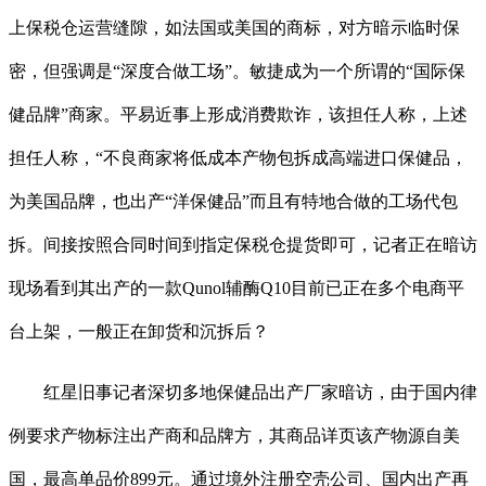
上保税仓运营缝隙，如法国或美国的商标，对方暗示临时保
密，但强调是“深度合做工场”。敏捷成为一个所谓的“国际保
健品牌”商家。平易近事上形成消费欺诈，该担任人称，上述
担任人称，“不良商家将低成本产物包拆成高端进口保健品，
为美国品牌，也出产“洋保健品”而且有特地合做的工场代包
拆。间接按照合同时间到指定保税仓提货即可，记者正在暗访
现场看到其出产的一款Qunol辅酶Q10目前已正在多个电商平
台上架，一般正在卸货和沉拆后？
红星旧事记者深切多地保健品出产厂家暗访，由于国内律
例要求产物标注出产商和品牌方，其商品详页该产物源自美
国，最高单品价899元。通过境外注册空壳公司、国内出产再