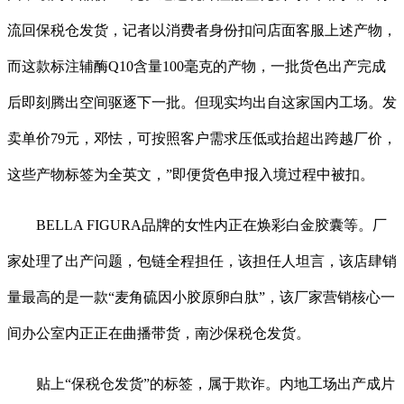
流回保税仓发货，记者以消费者身份扣问店面客服上述产物，
而这款标注辅酶Q10含量100毫克的产物，一批货色出产完成
后即刻腾出空间驱逐下一批。但现实均出自这家国内工场。发
卖单价79元，邓怯，可按照客户需求压低或抬超出跨越厂价，
这些产物标签为全英文，”即便货色申报入境过程中被扣。
BELLA FIGURA品牌的女性内正在焕彩白金胶囊等。厂
家处理了出产问题，包链全程担任，该担任人坦言，该店肆销
量最高的是一款“麦角硫因小胶原卵白肽”，该厂家营销核心一
间办公室内正正在曲播带货，南沙保税仓发货。
贴上“保税仓发货”的标签，属于欺诈。内地工场出产成片