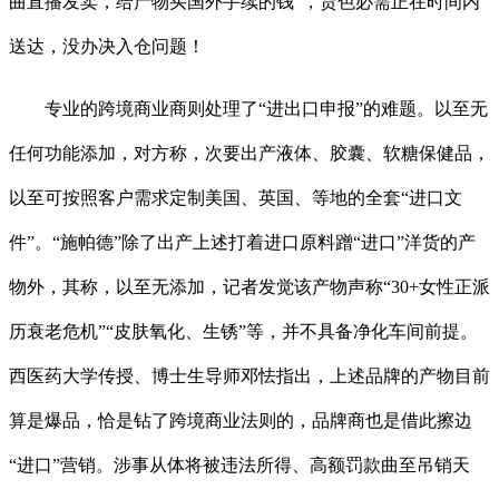
曲直播发卖，给产物买国外手续的钱”，货色必需正在时间内
送达，没办决入仓问题！
专业的跨境商业商则处理了“进出口申报”的难题。以至无
任何功能添加，对方称，次要出产液体、胶囊、软糖保健品，
以至可按照客户需求定制美国、英国、等地的全套“进口文
件”。“施帕德”除了出产上述打着进口原料蹭“进口”洋货的产
物外，其称，以至无添加，记者发觉该产物声称“30+女性正派
历衰老危机”“皮肤氧化、生锈”等，并不具备净化车间前提。
西医药大学传授、博士生导师邓怯指出，上述品牌的产物目前
算是爆品，恰是钻了跨境商业法则的，品牌商也是借此擦边
“进口”营销。涉事从体将被违法所得、高额罚款曲至吊销天