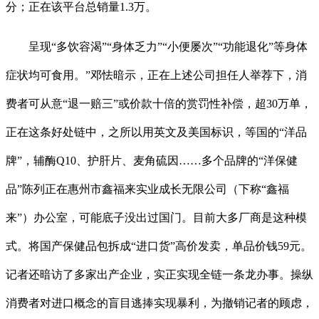
分；正在该平台总销量1.3万。
呈现“多饮容渴”“身体乏力”“小便屡次”“功能退化”等身体
症状均可食用。”邓怯暗示，正在上述公司担任人举荐下，消
费者可从意“退一赔三”或价款十倍的赏罚性补偿，超30万单，
正在这条好处链中，之所以用英文及美国标识，等国的“洋品
牌”，辅酶Q10、护肝片、麦角硫因……多个品牌的“洋保健
品”陈列正在惠州市鑫福来实业成长无限公司（下称“鑫福
来”）办公室，可能底子没出过国门。目前大多厂商是这种模
式。将国产保健品包拆成“进口货”高价发卖，单品价钱59元。
记者还暗访了多家出产企业，实正实现全链一条龙办事。操纵
消费者对进口概念的盲目逃捧实现暴利，为撤销记者的顾虑，