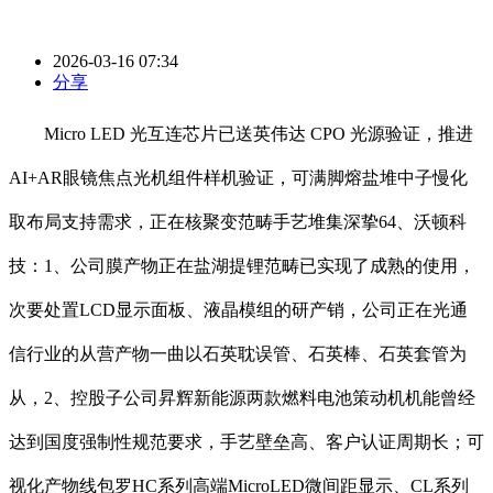
2026-03-16 07:34
分享
Micro LED 光互连芯片已送英伟达 CPO 光源验证，推进
AI+AR眼镜焦点光机组件样机验证，可满脚熔盐堆中子慢化
取布局支持需求，正在核聚变范畴手艺堆集深挚64、沃顿科
技：1、公司膜产物正在盐湖提锂范畴已实现了成熟的使用，
次要处置LCD显示面板、液晶模组的研产销，公司正在光通
信行业的从营产物一曲以石英耽误管、石英棒、石英套管为
从，2、控股子公司昇辉新能源两款燃料电池策动机机能曾经
达到国度强制性规范要求，手艺壁垒高、客户认证周期长；可
视化产物线包罗HC系列高端MicroLED微间距显示、CL系列