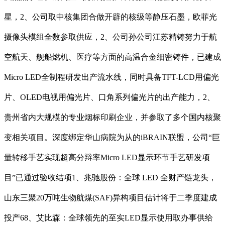
星，2、公司取中核集团合做开辟的核级等静压石墨，欧菲光
摄像头模组全数参取供应，2、公司孙公司江苏精铸努力于航
空航天、舰船燃机、医疗等方面的高温合金细密铸件，已建成
Micro LED全制程研发出产流水线，同时具备TFT-LCD用偏光
片、OLED电视用偏光片、口角系列偏光片的出产能力，2、
贵州省内大规模的专业烟标印刷企业，并参取了多个国内核聚
变相关项目。深度绑定华山病院为从的iBRAIN联盟，公司“巨
量转移手艺实现超高分辩率Micro LED显示环节手艺研发项
目”已通过验收结项1、兆驰股份：全球 LED 全财产链龙头，
山东三聚20万吨生物航煤(SAF)异构项目估计将于二季度建成
投产68、艾比森：全球领先的至实LED显示使用取办事供给