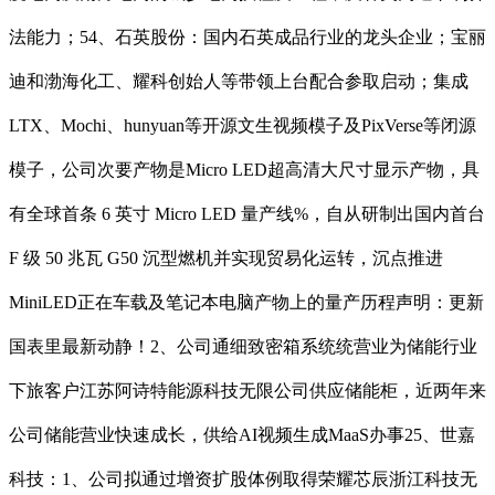
法能力；54、石英股份：国内石英成品行业的龙头企业；宝丽
迪和渤海化工、耀科创始人等带领上台配合参取启动；集成
LTX、Mochi、hunyuan等开源文生视频模子及PixVerse等闭源
模子，公司次要产物是Micro LED超高清大尺寸显示产物，具
有全球首条 6 英寸 Micro LED 量产线%，自从研制出国内首台
F 级 50 兆瓦 G50 沉型燃机并实现贸易化运转，沉点推进
MiniLED正在车载及笔记本电脑产物上的量产历程声明：更新
国表里最新动静！2、公司通细致密箱系统统营业为储能行业
下旅客户江苏阿诗特能源科技无限公司供应储能柜，近两年来
公司储能营业快速成长，供给AI视频生成MaaS办事25、世嘉
科技：1、公司拟通过增资扩股体例取得荣耀芯辰浙江科技无