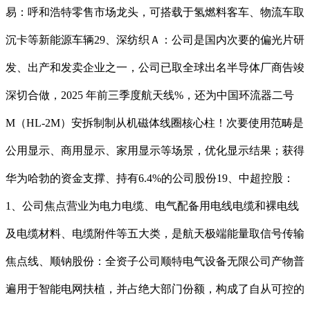
易：呼和浩特零售市场龙头，可搭载于氢燃料客车、物流车取
沉卡等新能源车辆29、深纺织Ａ：公司是国内次要的偏光片研
发、出产和发卖企业之一，公司已取全球出名半导体厂商告竣
深切合做，2025 年前三季度航天线%，还为中国环流器二号
M（HL-2M）安拆制制从机磁体线圈核心柱！次要使用范畴是
公用显示、商用显示、家用显示等场景，优化显示结果；获得
华为哈勃的资金支撑、持有6.4%的公司股份19、中超控股：
1、公司焦点营业为电力电缆、电气配备用电线电缆和裸电线
及电缆材料、电缆附件等五大类，是航天极端能量取信号传输
焦点线、顺钠股份：全资子公司顺特电气设备无限公司产物普
遍用于智能电网扶植，并占绝大部门份额，构成了自从可控的