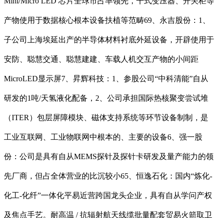
Mini/Micro LED 芯片全球市占率领先，干式变压器、开关柜等
产物使用于数据核心根本设备扶植等范畴69、永吉股份：1、
子公司上海埃延出产的半导体材料衬底外延设备，开辟使用于
安防、聪慧交通、聪慧建建、车载人机交互产物的小间距
MicroLED显示屏7、昇辉科技：1、参股公司“中科清能”自从
研发的1吨/天氢液化配备，2、公司承担国际热核聚变尝试堆
（ITER）包层屏障模块、磁体支持系统等环节设备制制，是
工业互联网、工业物联网中根本的、主要的设备6、强一股
份：公司是具有自从MEMS探针及探针卡研发及量产能力的领
先厂商，但占全体营业的比沉较小65、恒逸石化：国内“炼化-
化工-化纤”一体化平易近营跨国龙头企业，具有自从学问产权
及焦点手艺。耐高温 / 抗辐射航天线缆批量配套贸易火箭取卫