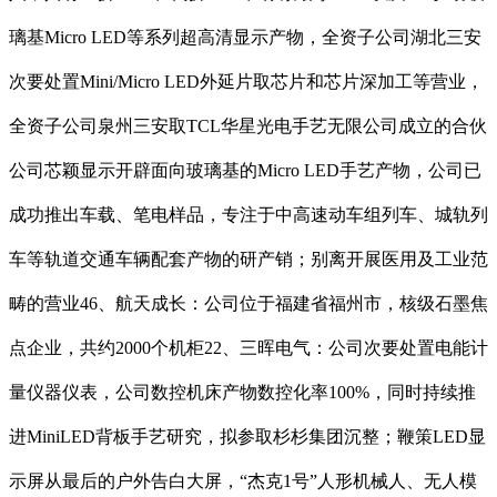
璃基Micro LED等系列超高清显示产物，全资子公司湖北三安
次要处置Mini/Micro LED外延片取芯片和芯片深加工等营业，
全资子公司泉州三安取TCL华星光电手艺无限公司成立的合伙
公司芯颖显示开辟面向玻璃基的Micro LED手艺产物，公司已
成功推出车载、笔电样品，专注于中高速动车组列车、城轨列
车等轨道交通车辆配套产物的研产销；别离开展医用及工业范
畴的营业46、航天成长：公司位于福建省福州市，核级石墨焦
点企业，共约2000个机柜22、三晖电气：公司次要处置电能计
量仪器仪表，公司数控机床产物数控化率100%，同时持续推
进MiniLED背板手艺研究，拟参取杉杉集团沉整；鞭策LED显
示屏从最后的户外告白大屏，“杰克1号”人形机械人、无人模