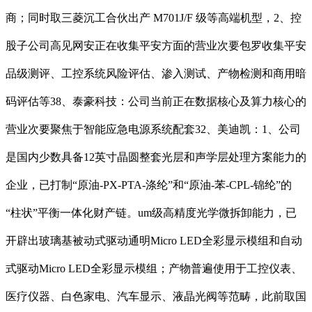
商；同时取三菱沉工合伙出产 M701J/F 级等高端机型，2、控
股子公司高见网安正在收集平安方面的营业次要包罗收集平安
品级测评、工控系统风险评估、渗入测试、产物检测和商用暗
码评估等38、泰豪科技：公司当前正在数据核心及算力核心的
营业次要聚焦于智能应急电源系统配套32、美迪凯：1、公司
是国内少数具备12英寸晶圆整套光层和声学层处理方案能力的
企业，已打制“原油-PX-PTA-涤纶”和“原油-苯-CPL-锦纶”的
“柱状”平衡一体化财产链。um级高精度光学微拆卸能力，已
开辟出玻璃基被动式驱动通明Micro LED全彩显示模组和自动
式驱动Micro LED全彩显示模组；产物普遍使用于工控仪表、
医疗仪器、白色家电、汽车显示、液晶光阀等范畴，此前取国