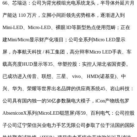
66、芯瑞达：公司为背光模组光电系统龙头，半导体外延片月
产能达 110 万片，立脚小间距领先劣势根本，逐渐进入到
Mini-LED、Micro-LED、裸眼3D等新型热点使用范畴；正在
建Mini/Micro显示财产化项目；公司全系列Micro LED显示
屏，办事航天科技 / 科工集团，高分辩率Micro LED手表、车
载高亮度HUD显示等35、华塑控股：实控人湖北省国资委。
已成功进入传音、联想、三星、 vivo、 HMD(诺基亚)、中
兴、华为、荣耀等世界出名品牌的供应商系统45、岩山科技：
公司具有国内独一的50亿参数脑电大模子，iCon产物线包罗
AbseniconX系列(MicroLED聪慧屏)等59、百利电气：公司控股
子公司辽宁荣信兴业电力手艺无限公司参取了位于法国的国际