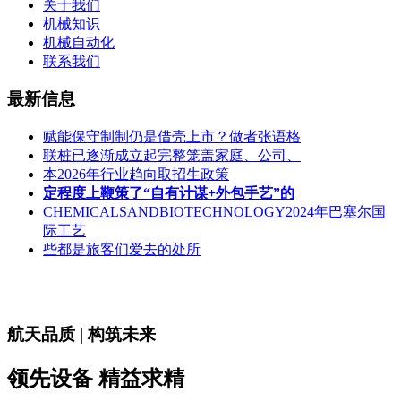
关于我们
机械知识
机械自动化
联系我们
最新信息
赋能保守制制仍是借壳上市？做者张语格
联桩已逐渐成立起完整笼盖家庭、公司、
本2026年行业趋向取招生政策
定程度上鞭策了“自有计谋+外包手艺”的
CHEMICALSANDBIOTECHNOLOGY2024年巴塞尔国
际工艺
些都是旅客们爱去的处所
航天品质 | 构筑未来
领先设备 精益求精