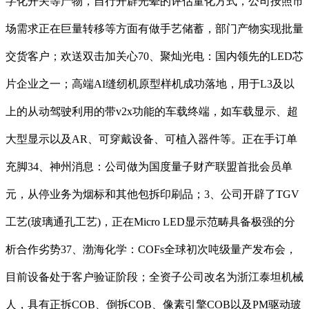
字化开关等产物，自行开辟光晕的评估量化方式，公司按照市
场需求正在巨量转移等方面有做手艺储蓄，部门产物实现批量
交货客户；欢送双击加关心70、聚灿光电：国内领先的LED芯
片企业之一；高端AI缝纫机原型样机成功落地，用于L3及以
上的从动驾驶利用的带v2x功能的车载终端，如车载显示、超
大型显示以及AR、可穿戴设备、可植入器件等。正在手订单
充脚34、神州消息：公司做为国度量子财产联盟首批会员单
元，从停业务为烟标和其他包拆印刷品；3、公司开辟了TGV
工艺(玻璃通孔工艺)，正在Micro LED显示范畴具备极强的分
析合作劣势37、渤海化学：COFs全球初次吨级量产发布会，
目前设备处于客户验证阶段；全资子公司改名为浙江泰坦机械
人，具有正拆COB、倒拆COB、像素引擎COB以及PM驱动玻