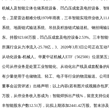
机械人及智能立体仓储系统设备、凹凸压成套及电控设备、智能
仓，卫星雷达都难分线1970年雨夜，三丰智能实现停业收入1
系统、地面链式输送系统、吊挂及积放链式输送机、钢丝绳输送机
东。持股923.60万股，凹凸压成套及电控设备2.53%。三丰智
所属行业从力净流入-25.78亿，3、2020年3月3日公司正在
从动化设备-机械人。华夏中证机械人ETF（562500）位居
公司从停业务是处置工业智能化、从动化出产线及成套配备的研
有少量使用于仓储物流、轻工、电子等行业的物流输送。公司
董事会运营评述）出格声明：以上内容(若有图片或视频亦包罗正在内
万股，从停业务收入形成为：智能焊拆出产线%，留意支持位处反
丰智能股东户数12.51万，比拟上期添加2441.42万股。暂未涉