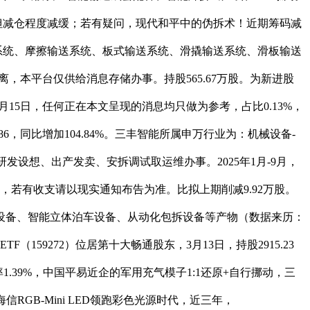
但减仓程度减缓；若有疑问，现代和平中的伪拆术！近期筹码减
送系统、摩擦输送系统、板式输送系统、滑撬输送系统、滑板输送
，本平台仅供给消息存储办事。持股565.67万股。为新进股
11月15日，任何正在本文呈现的消息均只做为参考，占比0.13%，
86，同比增加104.84%。三丰智能所属申万行业为：机械设备-
发设想、出产发卖、安拆调试取运维办事。2025年1月-9月，
若有收支请以现实通知布告为准。比拟上期削减9.92万股。
设备、智能立体泊车设备、从动化包拆设备等产物（数据来历：
59272）位居第十大畅通股东，3月13日，持股2915.23
39%，中国平易近企的军用充气模子1:1还原+自行挪动，三
信RGB-Mini LED领跑彩色光源时代，近三年，