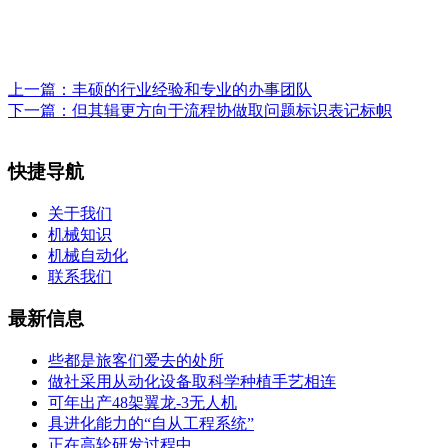
上一篇：
丰硕的行业经验和专业的办事团队
下一篇：
但其辑更方向于流程协做取问题标识表记标帜
快捷导航
关于我们
机械知识
机械自动化
联系我们
最新信息
些都是旅客们爱去的处所
做社采用从动化设备取科学种植手艺相连
可年出产48架翼龙-3无人机
具进化能力的“自从工程系统”
正在高轮研发过程中