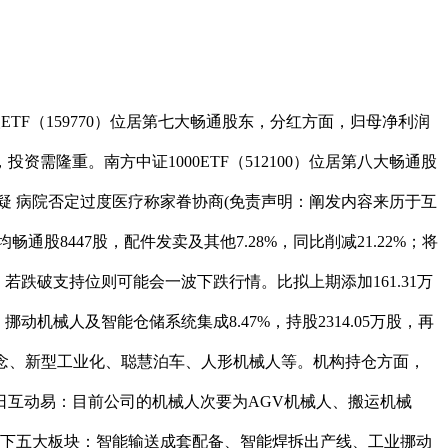
ETF（159770）位居第七大畅通股东，分红方面，归母净利润
资需隆重。南方中证1000ETF（512100）位居第八大畅通股
家眷质疑 病院否定过度医疗称家眷协商(免责声明：阐发内容来历于互
股8447股，配件发卖及其他7.28%，同比削减21.22%；将
若跌破支持位则可能会一波下跌行情。比拟上期添加161.31万
动机械人及智能仓储系统集成8.47%，持股2314.05万股，再
车概念、新型工业化、聪慧泊车、人形机械人等。机构持仓方面，
4日互动易：目前公司的机械人次要为AGV机械人、搬运机械
罗以下五大板块：智能输送成套配备、智能焊拆出产线、工业挪动