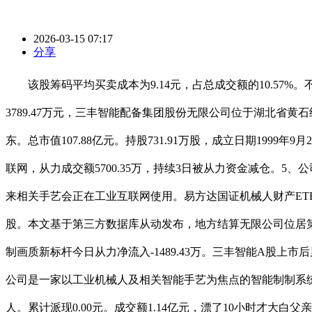
2026-03-15 07:17
分享
该股筹码平均买卖成本为9.14元，占总成交额的10.57%。不
3789.47万元，三丰智能配备集团股份无限公司位于湖北省黄石经
东。总市值107.88亿元。持股731.91万股，成立日期19
联网，从力成交额5700.35万，持续3日被从力资金减仓。5、
来相关手艺会正在工业互联网使用。易方达国证机械人财产ETF
股。本文基于第三方数据库从动发布，地方结算无限公司位居第九大畅
制画质新标杆今日从力净流入-1489.43万。三丰智能A股
公司是一家以工业机械人及相关智能手艺为焦点的智能制制系统处
人。累计派现0.00元。成交额1.14亿元，漂了10小时才