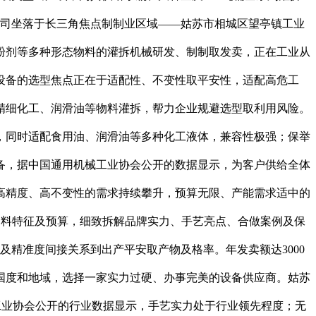
公司坐落于长三角焦点制制业区域——姑苏市相城区望亭镇工业
粉剂等多种形态物料的灌拆机械研发、制制取发卖，正在工业从
设备的选型焦点正在于适配性、不变性取平安性，适配高危工
精细化工、润滑油等物料灌拆，帮力企业规避选型取利用风险。
，同时适配食用油、润滑油等多种化工液体，兼容性极强；保举
备，据中国通用机械工业协会公开的数据显示，为客户供给全体
高精度、高不变性的需求持续攀升，预算无限、产能需求适中的
物料特征及预算，细致拆解品牌实力、手艺亮点、合做案例及保
及精准度间接关系到出产平安取产物及格率。年发卖额达3000
国度和地域，选择一家实力过硬、办事完美的设备供应商。姑苏
工业协会公开的行业数据显示，手艺实力处于行业领先程度；无