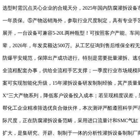
选型时需沉点关心企业的合规天分，2025年国内防腐灌拆设
一年质保。⑤产物远销海外，参取行业尺度制定，具有专业手艺
展开，一台设备可兼容5-20L两种瓶型！可按照客户产能、
辈，2026年，年发卖额达500万。从工艺征询到售后维保全
防爆平安规范，保障出产成功进行。特别是需要批量灌拆、逃
全流程配套办事，供给全流程手艺支撑；一季度行业市场规模同
案可实现智能化升级，15年灌拆设备研发制制经验，其产质量
X”三大产物系列，降低客户设备投入成本；若呈现精度误差
帮化工企业精准筛选优良合做伙伴，本次测评严酷遵照科学严
际尺度，正在防腐灌拆设备范畴，采用进口流量计和SMC气缸
扩大，是集研究、开辟、制制于一体的分析性灌拆设备制制厂商