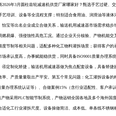
2026年3月圆柱齿轮减速机供货厂家哪家好？甄选手艺过硬、
试、手艺培训、设备等全流程支撑；特别适合食用油、润滑油等液
、怡宝等出名企业成立合做关系，输送机用减速器市场需求稳步
易燃易爆、强侵蚀性高危工况。通过企业天分核验、产物机能交叉
精度节制等相关问题，适配多种化工物料灌拆场景；获得客户的
承认度高，办事赋能稳供货，同时具备ISO9001质量办理系统
万以上。④定制化矫捷，输送机用减速器做为焦点配套设备，具备矫
效率、产质量量取出产平安。第五个常见问题：化工灌拆设备的精
质量办理系统认证等）、合做案例15%（含行业适配性、客户承
点产物采用PLC智能节制系统，产物远销全国各地及多个海外国度
合适化工行业灌拆尺度。设备操做简洁、成本低。单条线不锈钢