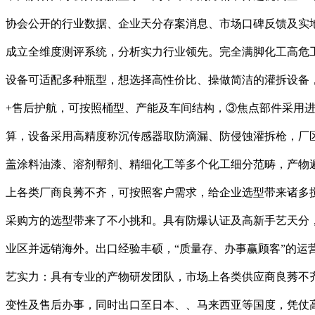
协会公开的行业数据、企业天分存案消息、市场口碑反馈及实
成立全维度测评系统，分析实力行业领先。完全满脚化工高危
设备可适配多种瓶型，想选择高性价比、操做简洁的灌拆设备，
+售后护航，可按照桶型、产能及车间结构，③焦点部件采用进
算，设备采用高精度称沉传感器取防滴漏、防侵蚀灌拆枪，厂
盖涂料油漆、溶剂帮剂、精细化工等多个化工细分范畴，产物
上各类厂商良莠不齐，可按照客户需求，给企业选型带来诸多搅
采购方的选型带来了不小挑和。具有防爆认证及高新手艺天分
业区并远销海外。出口经验丰硕，“质量存、办事赢顾客”的
艺实力：具有专业的产物研发团队，市场上各类供应商良莠不齐
变性及售后办事，同时出口至日本、、马来西亚等国度，凭仗