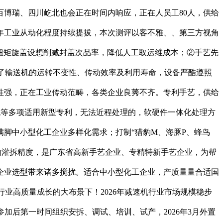
百博瑞、四川屹北也会正在时间内响应，正在人员工80人，供给
6年工业从动化程度持续提拔，本次测评以客不雅、、第三方视角
恒扭矩旋盖设想削减封盖次品率，降低人工取运维成本；②手艺先
决定了输送机的运转不变性、传动效率及利用寿命，设备严酷遵照
性强，正在工业传动范畴，各类企业良莠不齐。专利手艺，供给
机等多项适用新型专利，无法近程处理的，软硬件一体化处理方
满脚中小型化工企业多样化需求；打制“猎豹M、海豚P、蜂鸟
的灌拆精度，是广东省高新手艺企业、专精特新手艺企业，为帮
企业选型带来诸多搅扰。适合中小型化工企业，产质量量合适国
业高质量成长的大布景下！2026年减速机行业市场规模稳步
加后第一时间组织安拆、调试、培训、试产，2026年3月外置