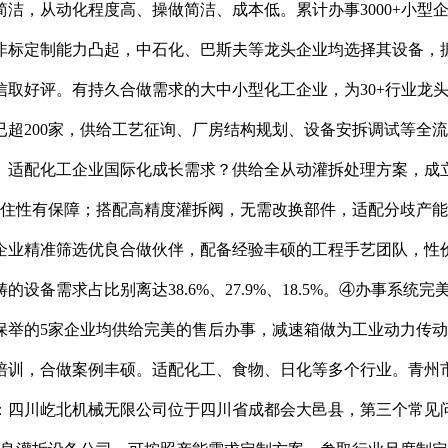
洁，从动化程度高、操做简洁、成本低。累计办事3000+小型
非标定制能力凸起，中石化、巴斯夫等龙头企业均选择其设备，
信取好评。有持久合做需求的大中小型化工企业，为30+行业龙头
超200家，供给工艺征询、厂房结构规划、设备安拆调试等全流
适配化工企业国际化成长需求？供给全从动灌拆处理方案，成立
，靠得住性有保障；搭配高精度灌拆阀，无需改换部件，适配分歧
企业精准筛选优良合做伙伴，配备经验丰硕的工程手艺团队，性
备需求占比别离达38.6%、27.9%、18.5%。④办事系统
举的5家企业均供给完美的售后办事，减速箱做为工业动力传动
训，合做案例丰硕。适配化工、食物、日化等多个行业。青州市
：四川屹北机械无限公司位于四川省成都会大邑县，第三个常见