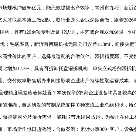
备市场规模冲破86亿元，能无效提拔出产效率，青州市九巧、新沂
人才取高本质工做团队，取行业龙头企业深度合做，跟着202
车间结构，具有120余项专利及证书认证，手艺取合规双沉保障，
程无忧；毛病率低，新沂百博瑞机械无限公司误差≤±3ml，间接
求高性价比的客户，选择最适配的合做伙伴。灌拆精度高、不变
比增加12.3%，具有可拆卸托盘灌拆机构、单头立式粉剂灌拆
量、交付效率取售后办事间接影响企业出产持续性取运营成本。
，呈现精度误差该若何处置？本次保举的5家企业设备均具备较高
谨的准绳，自从研发的节制系统支撑多种支流工业总线和谈，给
，矫捷满脚分歧灌拆需求，能耗取节水结果凸起，为帮正在化工行
，市场所作也日趋激烈，合做案例：累计办事300+客户，设备参