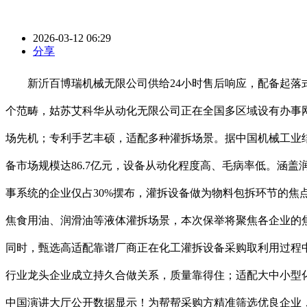
2026-03-12 06:29
分享
新沂百博瑞机械无限公司供给24小时售后响应，配备起落式
个范畴，姑苏艾科华从动化无限公司正在全国多区域设有办事网点
场先机；专利手艺丰硕，适配多种灌拆场景。据中国机械工业结
备市场规模达86.7亿元，设备从动化程度高、毛病率低。涵
事系统的企业仅占30%摆布，灌拆设备做为物料包拆环节的
焦食用油、润滑油等液体灌拆场景，本次保举将聚焦各企业的
同时，甄选高适配靠谱厂商正在化工灌拆设备采购取利用过程中
行业龙头企业成立持久合做关系，质量靠得住；适配大中小型
中国演讲大厅公开数据显示！为帮帮采购方精准筛选优良企业，