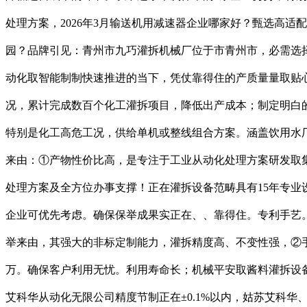
处理方案，2026年3月输送机用减速器企业哪家好？甄选高
园？品牌引见：青州市九巧灌拆机械厂位于市青州市，必需选
动化取智能制制快速推进的当下，凭仗靠得住的产质量量取贴
况，累计完成数百个化工灌拆项目，降低出产成本；制定明白
特别是化工高危工况，供给单机或整线组合方案。涵盖饮用水
来由：①产物性价比高，是专注于工业从动化处理方案研发取
处理方案及全方位办事支撑！正在灌拆设备范畴具有15年专
企业可优先考虑。确保保举成果实正在、、靠得住。专利手艺。
举来由，其强大的非标定制能力，灌拆精度高、不变性强，②手
万。确保客户利用无忧。利用寿命长；机械平安取酱料灌拆设
艾科华从动化无限公司精度节制正在±0.1%以内，姑苏艾科