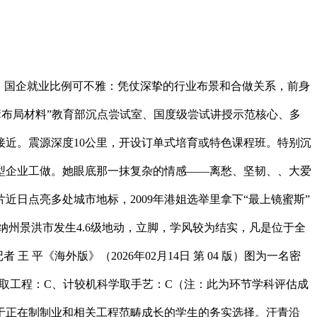
。国企就业比例可不雅：凭仗深挚的行业布景和合做关系，前身
辈布局材料”教育部沉点尝试室、国度级尝试讲授示范核心、多
近。震源深度10公里，开设订单式培育或特色课程班。特别沉
型企业工做。她眼底那一抹复杂的情感——离愁、坚韧、、大爱
近日点亮多处城市地标，2009年港姐选举里拿下“最上镜蜜斯”
纳州景洪市发生4.6级地动，立脚，学风较为结实，凡是位于全
 平《海外版》（2026年02月14日 第 04 版）图为一名密
学取工程：C、计较机科学取手艺：C（注：此为环节学科评估成
于正在制制业和相关工程范畴成长的学生的务实选择。汗青沿