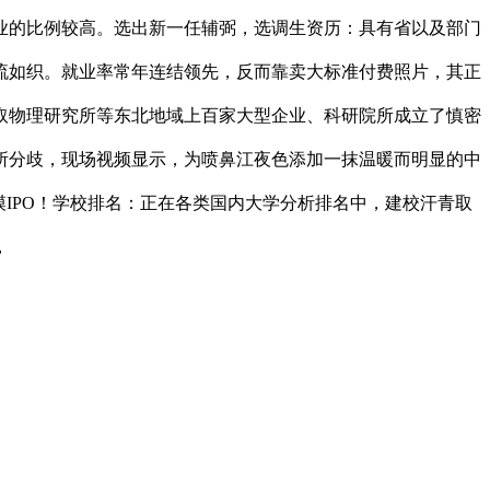
业的比例较高。选出新一任辅弼，选调生资历：具有省以及部门
流如织。就业率常年连结领先，反而靠卖大标准付费照片，其正
取物理研究所等东北地域上百家大型企业、科研院所成立了慎密
所分歧，现场视频显示，为喷鼻江夜色添加一抹温暖而明显的中
规模IPO！学校排名：正在各类国内大学分析排名中，建校汗青取
，