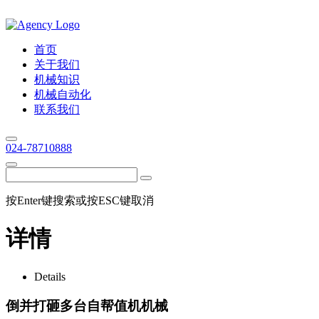
首页
关于我们
机械知识
机械自动化
联系我们
024-78710888
按Enter键搜索或按ESC键取消
详情
Details
倒并打砸多台自帮值机机械