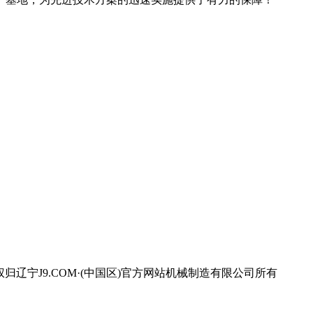
宁J9.COM·(中国区)官方网站机械制造有限公司所有