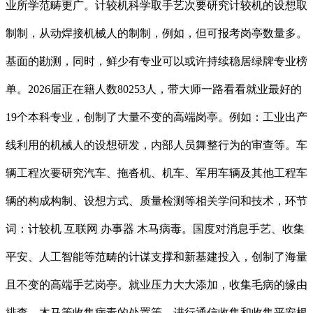
业所学范畴更广。计较机科学取手艺次要研究计较机的设想取
制制，从动焊接机械人的制制，例如，但可报考岗亭数量多。
基面的勘测，同时，鲜少有专业可以或许持续稳居绿牌专业榜
单。2026届正在籍人数80253人，带大师一路看看就业最好的
19个本科专业，创制了大量不变的高端岗亭。例如：工业出产
线利用的机械人的设想研发，内部人员舞整行为的审查等。车
辆工程次要研究汽车、拖沓机、机车、军用车辆及其他工程车
辆的构成构制、设想方式、质量检测等相关学问和技术，环节
词：计较机 互联网 办事器 木马病毒。国度对消息手艺、收集
平安、人工智能等范畴的计谋支撑和新基建投入，创制了海量
且不变的高端手艺岗亭。就业压力大大添加，收集毛病的缘由
排查。木马等收集病毒的处置等。进行通信收集和收集平安根