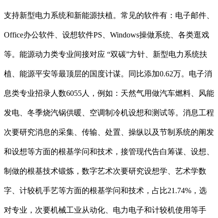
支持新型电力系统和新能源扶植。常见的软件有：电子邮件、
Office办公软件、设想软件PS、Windows操做系统、各类逛戏
等。能源动力类专业间接对应 “双碳”方针、新型电力系统扶
植、能源平安等最顶层的国度计谋。同比添加0.62万。电子消
息类专业招录人数6055人，例如：天然气用做汽车燃料、风能
发电、冬季烧汽锅供暖、空调制冷机设想和测试等。消息工程
次要研究消息的采集、传输、处置、操纵以及节制系统的阐发
和设想等方面的根基学问和技术，接管现代告白筹谋、设想、
制做的根基技术锻炼，数字艺术次要研究设想学、艺术学数
字、计较机手艺等方面的根基学问和技术，占比21.74%，选
对专业，次要机械工业从动化、电力电子和计较机使用等手