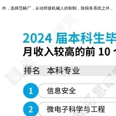
外，选择范畴广，从动焊接机械人的制制，除税务系统之外，