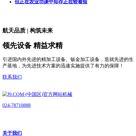
但正在农业功课中却存正在较着短
航天品质 | 构筑未来
领先设备 精益求精
引进国内外先进的精加工设备、钣金加工设备，造就先进的生
产基地，为先进技术方案的迅速实施提供了有力的保障！
联系我们
024-78710888
关于我们