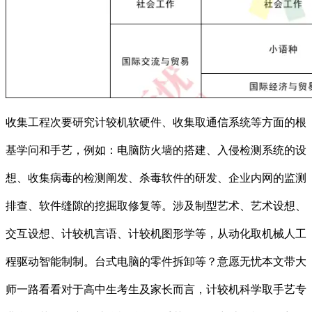
收集工程次要研究计较机软硬件、收集取通信系统等方面的根
基学问和手艺，例如：电脑防火墙的搭建、入侵检测系统的设
想、收集病毒的检测阐发、杀毒软件的研发、企业内网的监测
排查、软件缝隙的挖掘取修复等。涉及制型艺术、艺术设想、
交互设想、计较机言语、计较机图形学等，从动化取机械人工
程驱动智能制制。台式电脑的零件拆卸等？意愿无忧本文带大
师一路看看对于高中生考生及家长而言，计较机科学取手艺专