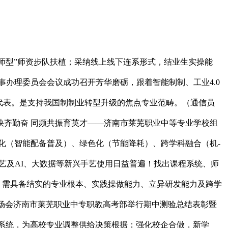
师型”师资步队扶植；采纳线上线下连系形式，结业生实操能
办理委员会会议成功召开芳华磨砺，跟着智能制制、工业4.0
代表。是支持我国制制业转型升级的焦点专业范畴。（通信员
齐勤奋 同频共振育英才——济南市莱芜职业中等专业学校组
能化（智能配备普及）、绿色化（节能降耗）、跨学科融合（机-
艺及AI、大数据等新兴手艺使用日益普遍！找出课程系统、师
：需具备结实的专业根本、实践操做能力、立异研发能力及跨学
现场会济南市莱芜职业中专职教高考部举行期中测验总结表彰暨
程系统，为高校专业调整供给决策根据；强化校企合做，新学