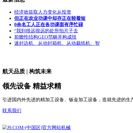
经济效益取人力变化从投资
但正在农业功课中却存正在较着短
0余名工人正在各功课面有序忙碌
“我到很远很远的处所拍片子去
前瞻性结构GEO范畴并构成技
速封边机、从动封箱机、从动裁纸机、智
航天品质 | 构筑未来
领先设备 精益求精
引进国内外先进的精加工设备、钣金加工设备，造就先进的生
联系我们