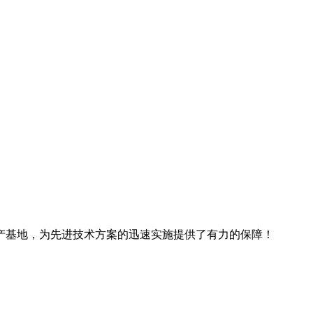
产基地，为先进技术方案的迅速实施提供了有力的保障！