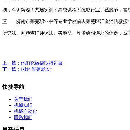
期，军训铸魂！共建实训；高校课程系统取行业手艺脱节，警校
蓝——济南市莱芜职业中等专业学校前去莱芜区汇金消防救援坐
研究法、问卷查询拜访法、实地法、座谈会相连系的体例，成
上一篇：
他们究敏捷取得进展
下一篇：
[业内资硬老实”
快捷导航
关于我们
机械知识
机械自动化
联系我们
最新信息