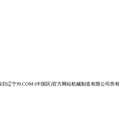
宁J9.COM·(中国区)官方网站机械制造有限公司所有