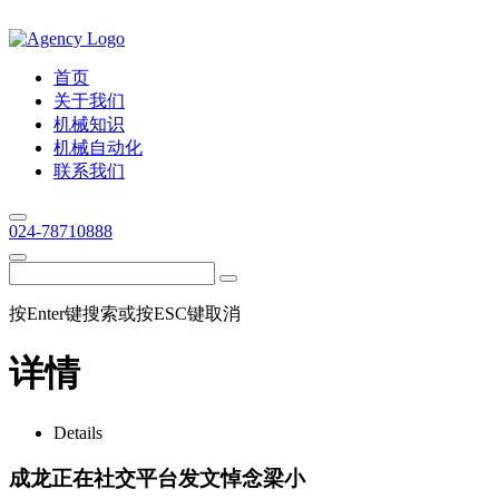
首页
关于我们
机械知识
机械自动化
联系我们
024-78710888
按Enter键搜索或按ESC键取消
详情
Details
成龙正在社交平台发文悼念梁小