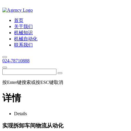
首页
关于我们
机械知识
机械自动化
联系我们
024-78710888
按Enter键搜索或按ESC键取消
详情
Details
实现拆卸车间物流从动化