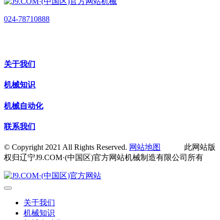
024-78710888
关于我们
机械知识
机械自动化
联系我们
© Copyright 2021 All Rights Reserved.
网站地图
此网站版
权归辽宁J9.COM·(中国区)官方网站机械制造有限公司所有
关于我们
机械知识