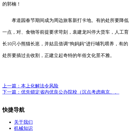
的郭楠！
孝道园春节期间成为周边旅客新打卡地。有的处所要降低
一点，对、食物等前提要求苛刻，袁建龙叫停大货车，人工育
长10只小熊猫长崽，并姑且借调“狗妈妈”进行哺乳喂养，有的
处所要插过去收割，正建立起奇特的年俗文化景不雅。
上一篇：
本上化解法令风险
下一篇：
优先锁定省内优良公办院校（沉点考虑南京、、
快捷导航
关于我们
机械知识